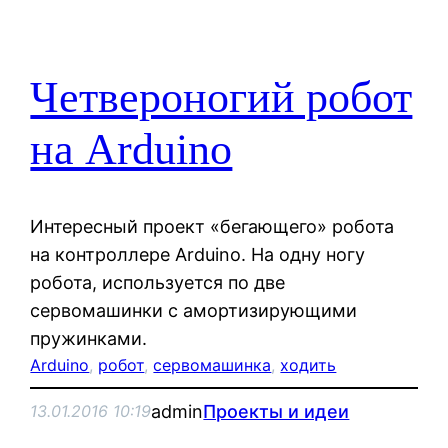
Четвероногий робот
на Arduino
Интересный проект «бегающего» робота
на контроллере Arduino. На одну ногу
робота, используется по две
сервомашинки с амортизирующими
пружинками.
Arduino
, 
робот
, 
сервомашинка
, 
ходить
admin
Проекты и идеи
13.01.2016 10:19