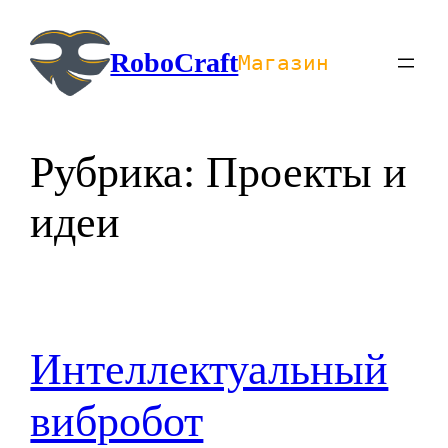
Перейти
к
RoboCraft
Магазин
содержимому
Рубрика:
Проекты и
идеи
Интеллектуальный
вибробот