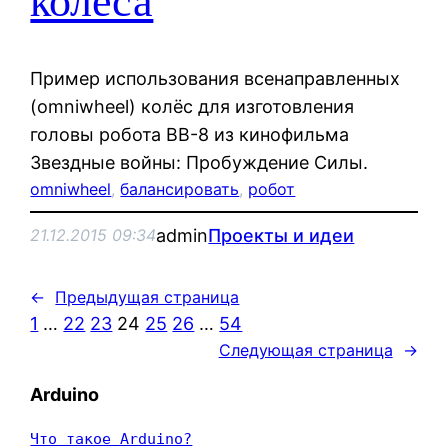
колёса
Пример использования всенаправленных
(omniwheel) колёс для изготовления
головы робота BB-8 из кинофильма
Звездные войны: Пробуждение Силы.
omniwheel
, 
балансировать
, 
робот
admin
Проекты и идеи
21.12.2015 09:34
←
Предыдущая страница
1
…
22
23
24
25
26
…
54
Следующая страница
→
Arduino
Что такое Arduino?