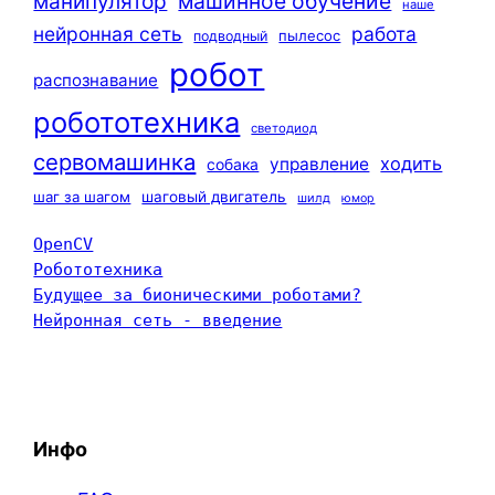
машинное обучение
манипулятор
наше
нейронная сеть
работа
пылесос
подводный
робот
распознавание
робототехника
светодиод
сервомашинка
ходить
управление
собака
шаг за шагом
шаговый двигатель
шилд
юмор
OpenCV
Робототехника
Будущее за бионическими роботами?
Нейронная сеть - введение
Инфо