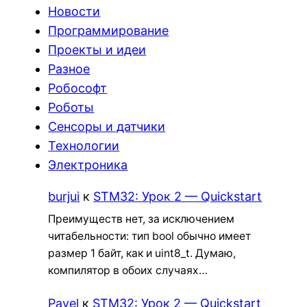
Новости
Программирование
Проекты и идеи
Разное
Робософт
Роботы
Сенсоры и датчики
Технологии
Электроника
burjui
к
STM32: Урок 2 — Quickstart
Преимуществ нет, за исключением
читабельности: тип bool обычно имеет
размер 1 байт, как и uint8_t. Думаю,
компилятор в обоих случаях…
Pavel
к
STM32: Урок 2 — Quickstart