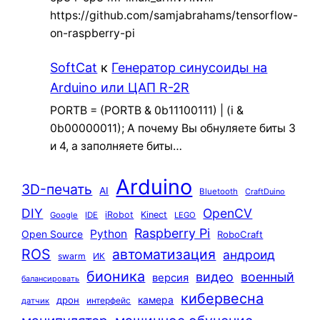
https://github.com/samjabrahams/tensorflow-
on-raspberry-pi
SoftCat
к
Генератор синусоиды на
Arduino или ЦАП R-2R
PORTB = (PORTB & 0b11100111) | (i &
0b00000011); А почему Вы обнуляете биты 3
и 4, а заполняете биты…
Arduino
3D-печать
AI
Bluetooth
CraftDuino
DIY
OpenCV
iRobot
Kinect
Google
IDE
LEGO
Raspberry Pi
Python
Open Source
RoboCraft
ROS
автоматизация
андроид
swarm
ИК
бионика
видео
военный
версия
балансировать
кибервесна
камера
дрон
интерфейс
датчик