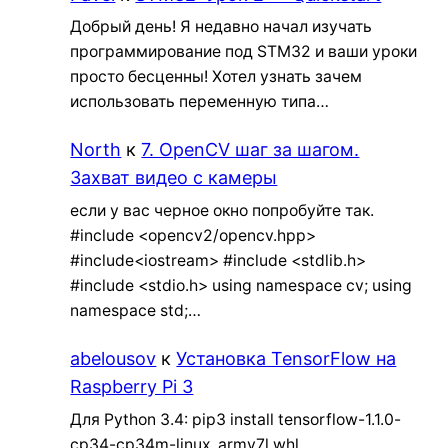
Добрый день! Я недавно начал изучать
программирование под STM32 и ваши уроки
просто бесценны! Хотел узнать зачем
использовать переменную типа…
North
к
7. OpenCV шаг за шагом.
Захват видео с камеры
если у вас черное окно попробуйте так.
#include <opencv2/opencv.hpp>
#include<iostream> #include <stdlib.h>
#include <stdio.h> using namespace cv; using
namespace std;…
abelousov
к
Установка TensorFlow на
Raspberry Pi 3
Для Python 3.4: pip3 install tensorflow-1.1.0-
cp34-cp34m-linux_armv7l.whl