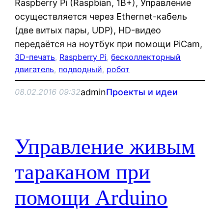
Raspberry Pi (Raspbian, 1B+), Управление
осуществляется через Ethernet-кабель
(две витых пары, UDP), HD-видео
передаётся на ноутбук при помощи PiCam,
3D-печать
, 
Raspberry Pi
, 
бесколлекторный
двигатель
, 
подводный
, 
робот
admin
Проекты и идеи
08.02.2016 09:32
Управление живым
тараканом при
помощи Arduino