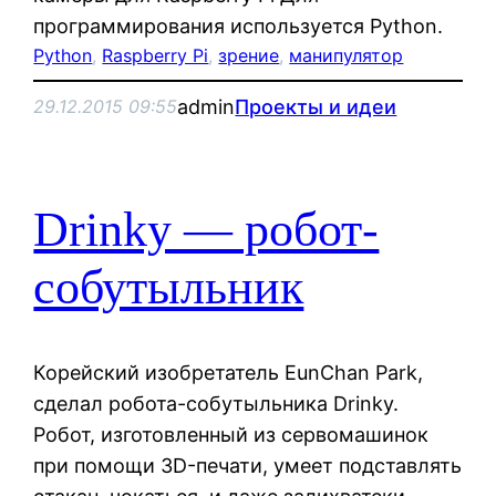
программирования используется Python.
Python
, 
Raspberry Pi
, 
зрение
, 
манипулятор
admin
Проекты и идеи
29.12.2015 09:55
Drinky — робот-
собутыльник
Корейский изобретатель EunChan Park,
сделал робота-собутыльника Drinky.
Робот, изготовленный из сервомашинок
при помощи 3D-печати, умеет подставлять