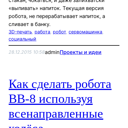
стакан, чокаться, и даже залихватски
«выпивать» напиток. Текущая версия
робота, не перерабатывает напиток, а
сливает в банку.
3D-печать
, 
работа
, 
робот
, 
сервомашинка
, 
социальный
admin
Проекты и идеи
28.12.2015 10:58
Как сделать робота
BB-8 используя
всенаправленные