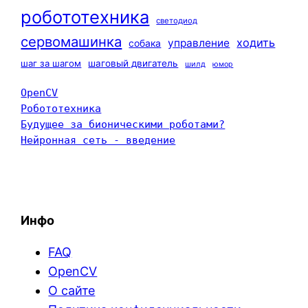
робототехника
светодиод
сервомашинка
ходить
управление
собака
шаг за шагом
шаговый двигатель
шилд
юмор
OpenCV
Робототехника
Будущее за бионическими роботами?
Нейронная сеть - введение
Инфо
FAQ
OpenCV
О сайте