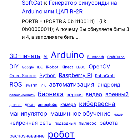
SoftCat
к
Генератор синусоиды на
Arduino или ЦАП R-2R
PORTB = (PORTB & 0b11100111) | (i &
0b00000011); А почему Вы обнуляете биты 3
и 4, а заполняете биты…
Arduino
3D-печать
AI
Bluetooth
CraftDuino
DIY
OpenCV
iRobot
Kinect
Google
IDE
LEGO
Raspberry Pi
Python
Open Source
RoboCraft
ROS
автоматизация
андроид
swarm
ИК
бионика
видео
военный
версия
балансировать
кибервесна
камера
дрон
интерфейс
датчик
машинное обучение
манипулятор
наше
нейронная сеть
работа
пылесос
подводный
робот
распознавание