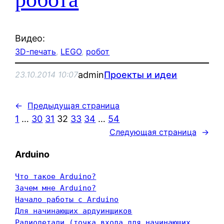
Видео:
3D-печать
, 
LEGO
, 
робот
admin
Проекты и идеи
23.10.2014 10:07
←
Предыдущая страница
1
…
30
31
32
33
34
…
54
Следующая страница
→
Arduino
Что такое Arduino?
Зачем мне Arduino?
Начало работы с Arduino
Для начинающих ардуинщиков
Радиодетали (точка входа для начинающих 