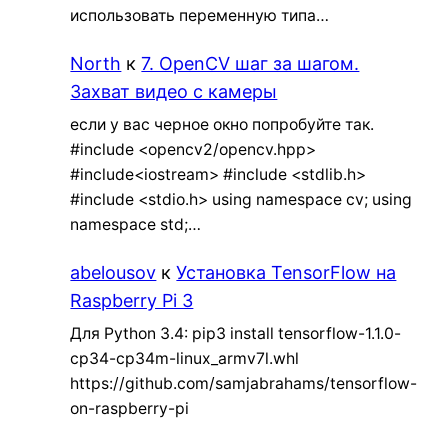
использовать переменную типа…
North
к
7. OpenCV шаг за шагом.
Захват видео с камеры
если у вас черное окно попробуйте так.
#include <opencv2/opencv.hpp>
#include<iostream> #include <stdlib.h>
#include <stdio.h> using namespace cv; using
namespace std;…
abelousov
к
Установка TensorFlow на
Raspberry Pi 3
Для Python 3.4: pip3 install tensorflow-1.1.0-
cp34-cp34m-linux_armv7l.whl
https://github.com/samjabrahams/tensorflow-
on-raspberry-pi