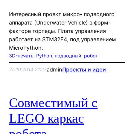
Интересный проект микро- подводного
аппарата (Underwater Vehicle) в форм-
факторе торпеды. Плата управления
работает на STM32F4, под управлением
MicroPython.
3D-печать
, 
Python
, 
подводный
, 
робот
admin
Проекты и идеи
25.10.2014 21:27
Совместимый с
LEGO каркас
робота