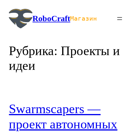
Перейти
к
RoboCraft
Магазин
содержимому
Рубрика:
Проекты и
идеи
Swarmscapers —
проект автономных