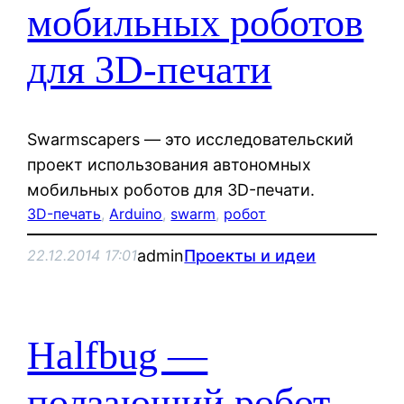
мобильных роботов
для 3D-печати
Swarmscapers — это исследовательский
проект использования автономных
мобильных роботов для 3D-печати.
3D-печать
, 
Arduino
, 
swarm
, 
робот
admin
Проекты и идеи
22.12.2014 17:01
Halfbug —
ползающий робот