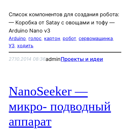
Список компонентов для создания робота:
— Коробка от Satay с овощами и тофу —
Arduino Nano v3
Arduino
, 
голос
, 
картон
, 
робот
, 
сервомашинка
, 
УЗ
, 
ходить
admin
Проекты и идеи
27.10.2014 08:36
NanoSeeker —
микро- подводный
аппарат