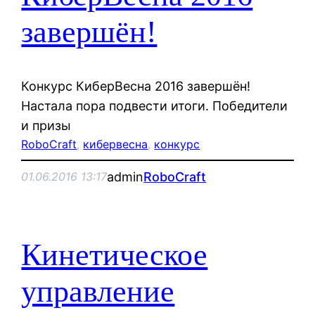
завершён!
Конкурс КиберВесна 2016 завершён!
Настала пора подвести итоги. Победители
и призы
RoboCraft
, 
кибервесна
, 
конкурс
admin
RoboCraft
01.06.2016 13:17
Кинетическое
управление