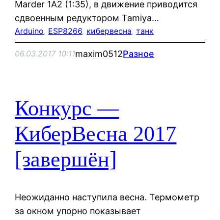
Marder 1A2 (1:35), в движение приводится
сдвоенным редуктором Tamiya…
Arduino
, 
ESP8266
, 
кибервесна
, 
танк
maxim0512
Разное
06.03.2017 10:11
Конкурс —
КиберВесна 2017
[завершён]
Неожиданно наступила весна. Термометр
за окном упорно показывает