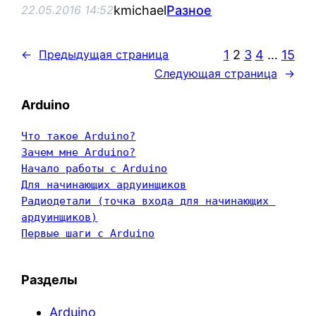
kmichael
Разное
22.05.2016 14:52
1
2
3
4
…
15
←
Предыдущая страница
Следующая страница
→
Arduino
Что такое Arduino?
Зачем мне Arduino?
Начало работы с Arduino
Для начинающих ардуинщиков
Радиодетали (точка входа для начинающих 
ардуинщиков)
Первые шаги с Arduino
Разделы
Arduino