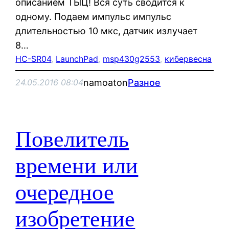
описанием ТЫЦ! Вся суть сводится к
одному. Подаем импульс импульс
длительностью 10 мкс, датчик излучает
8…
HC-SR04
, 
LaunchPad
, 
msp430g2553
, 
кибервесна
namoaton
Разное
24.05.2016 08:04
Повелитель
времени или
очередное
изобретение