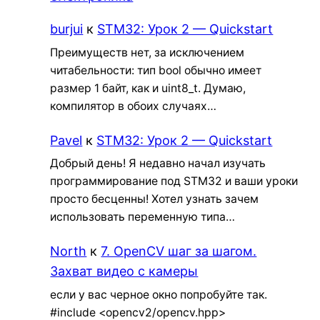
burjui
к
STM32: Урок 2 — Quickstart
Преимуществ нет, за исключением
читабельности: тип bool обычно имеет
размер 1 байт, как и uint8_t. Думаю,
компилятор в обоих случаях…
Pavel
к
STM32: Урок 2 — Quickstart
Добрый день! Я недавно начал изучать
программирование под STM32 и ваши уроки
просто бесценны! Хотел узнать зачем
использовать переменную типа…
North
к
7. OpenCV шаг за шагом.
Захват видео с камеры
если у вас черное окно попробуйте так.
#include <opencv2/opencv.hpp>