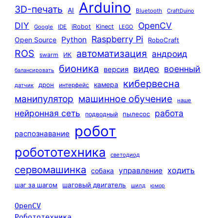
Arduino
3D-печать
AI
Bluetooth
CraftDuino
DIY
OpenCV
iRobot
Kinect
Google
IDE
LEGO
Raspberry Pi
Python
Open Source
RoboCraft
ROS
автоматизация
андроид
swarm
ИК
бионика
видео
военный
версия
балансировать
кибервесна
камера
дрон
интерфейс
датчик
машинное обучение
манипулятор
наше
нейронная сеть
работа
пылесос
подводный
робот
распознавание
робототехника
светодиод
сервомашинка
ходить
управление
собака
шаг за шагом
шаговый двигатель
шилд
юмор
OpenCV
Робототехника