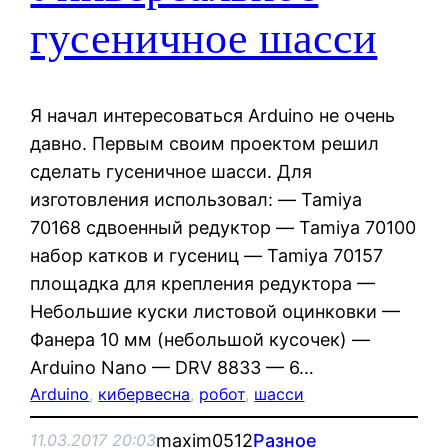
гусеничное шасси
Я начал интересоваться Arduino не очень
давно. Первым своим проектом решил
сделать гусеничное шасси. Для
изготовления использовал: — Tamiya
70168 сдвоенный редуктор — Tamiya 70100
набор катков и гусениц — Tamiya 70157
площадка для крепления редуктора —
Небольшие куски листовой оцинковки —
Фанера 10 мм (небольшой кусочек) —
Arduino Nano — DRV 8833 — 6…
Arduino
, 
кибервесна
, 
робот
, 
шасси
maxim0512
Разное
11.03.2017 20:03