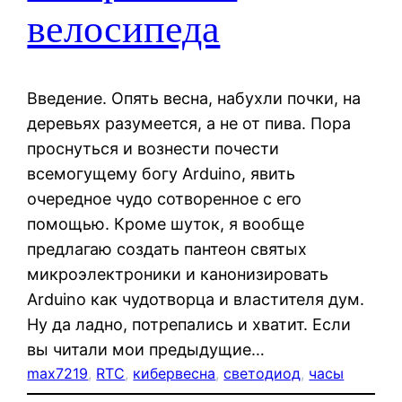
велосипеда
Введение. Опять весна, набухли почки, на
деревьях разумеется, а не от пива. Пора
проснуться и вознести почести
всемогущему богу Arduino, явить
очередное чудо сотворенное с его
помощью. Кроме шуток, я вообще
предлагаю создать пантеон святых
микроэлектроники и канонизировать
Arduino как чудотворца и властителя дум.
Ну да ладно, потрепались и хватит. Если
вы читали мои предыдущие…
max7219
, 
RTC
, 
кибервесна
, 
светодиод
, 
часы