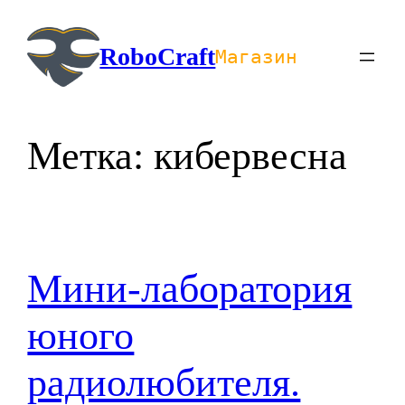
Перейти
к
RoboCraft
Магазин
содержимому
Метка:
кибервесна
Мини-лаборатория
юного
радиолюбителя.