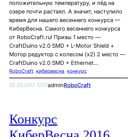
положительную температуру, и лёд на
озере почти растаял. А значит, наступило
время для нашего весеннего конкурса —
КиберВесна. Самого весеннего конкурса
от RoboCraft.ru! Призы 1 место —
CraftDuino v2.0 SMD + L-Motor Shield +
Мотор редуктор с колесом (x2) 2 место —
CraftDuino v2.0 SMD + Ethernet…
RoboCraft
, 
кибервесна
, 
конкурс
admin
RoboCraft
02.03.2017 11:57
Конкурс
КиберВесна 2016