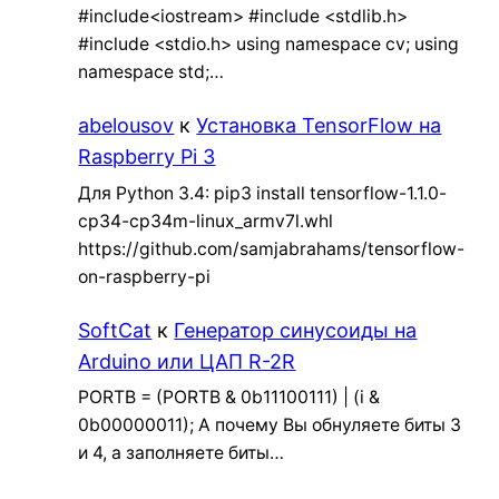
#include<iostream> #include <stdlib.h>
#include <stdio.h> using namespace cv; using
namespace std;…
abelousov
к
Установка TensorFlow на
Raspberry Pi 3
Для Python 3.4: pip3 install tensorflow-1.1.0-
cp34-cp34m-linux_armv7l.whl
https://github.com/samjabrahams/tensorflow-
on-raspberry-pi
SoftCat
к
Генератор синусоиды на
Arduino или ЦАП R-2R
PORTB = (PORTB & 0b11100111) | (i &
0b00000011); А почему Вы обнуляете биты 3
и 4, а заполняете биты…