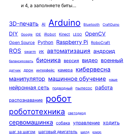
и 4, а заполняете биты…
Arduino
3D-печать
AI
Bluetooth
CraftDuino
DIY
OpenCV
iRobot
Kinect
Google
IDE
LEGO
Raspberry Pi
Python
Open Source
RoboCraft
ROS
автоматизация
андроид
swarm
ИК
бионика
видео
военный
версия
балансировать
кибервесна
камера
дрон
интерфейс
датчик
машинное обучение
манипулятор
наше
нейронная сеть
работа
пылесос
подводный
робот
распознавание
робототехника
светодиод
сервомашинка
ходить
управление
собака
шаг за шагом
шаговый двигатель
шилд
юмор