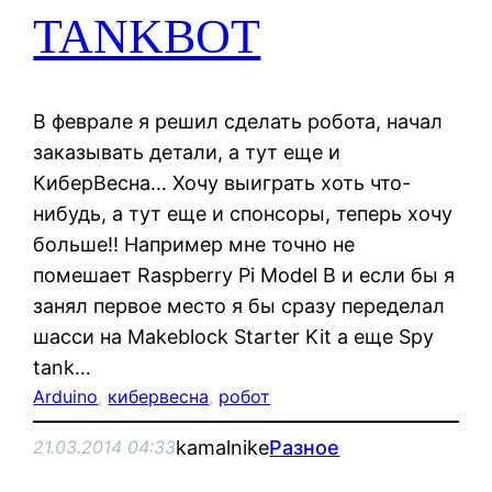
TANKBOT
В феврале я решил сделать робота, начал
заказывать детали, а тут еще и
КиберВесна… Хочу выиграть хоть что-
нибудь, а тут еще и спонсоры, теперь хочу
больше!! Например мне точно не
помешает Raspberry Pi Model B и если бы я
занял первое место я бы сразу переделал
шасси на Makeblock Starter Kit а еще Spy
tank…
Arduino
, 
кибервесна
, 
робот
kamalnike
Разное
21.03.2014 04:33