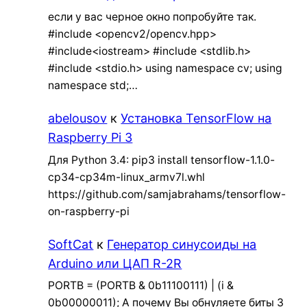
если у вас черное окно попробуйте так.
#include <opencv2/opencv.hpp>
#include<iostream> #include <stdlib.h>
#include <stdio.h> using namespace cv; using
namespace std;…
abelousov
к
Установка TensorFlow на
Raspberry Pi 3
Для Python 3.4: pip3 install tensorflow-1.1.0-
cp34-cp34m-linux_armv7l.whl
https://github.com/samjabrahams/tensorflow-
on-raspberry-pi
SoftCat
к
Генератор синусоиды на
Arduino или ЦАП R-2R
PORTB = (PORTB & 0b11100111) | (i &
0b00000011); А почему Вы обнуляете биты 3