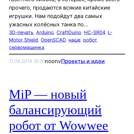
прочего, продаются всякие китайские
игрушки. Нам подойдут два самых
ужасных колёсных танка по…
3D-печать
, 
Arduino
, 
CraftDuino
, 
HC-SR04
, 
L-
Motor Shield
, 
OpenSCAD
, 
наше
, 
робот
, 
сервомашинка
noonv
Проекты и идеи
11.04.2014 16:10
MiP — новый
балансирующий
робот от Wowwee