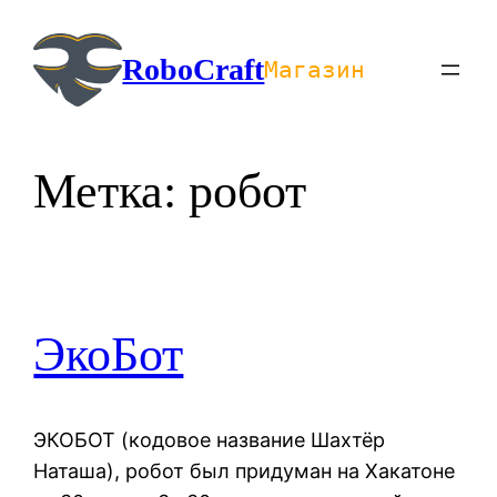
Перейти
к
RoboCraft
Магазин
содержимому
Метка:
робот
ЭкоБот
ЭКОБОТ (кодовое название Шахтёр
Наташа), робот был придуман на Хакатоне