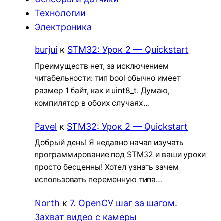
Технологии
Электроника
burjui
к
STM32: Урок 2 — Quickstart
Преимуществ нет, за исключением
читабельности: тип bool обычно имеет
размер 1 байт, как и uint8_t. Думаю,
компилятор в обоих случаях…
Pavel
к
STM32: Урок 2 — Quickstart
Добрый день! Я недавно начал изучать
программирование под STM32 и ваши уроки
просто бесценны! Хотел узнать зачем
использовать переменную типа…
North
к
7. OpenCV шаг за шагом.
Захват видео с камеры