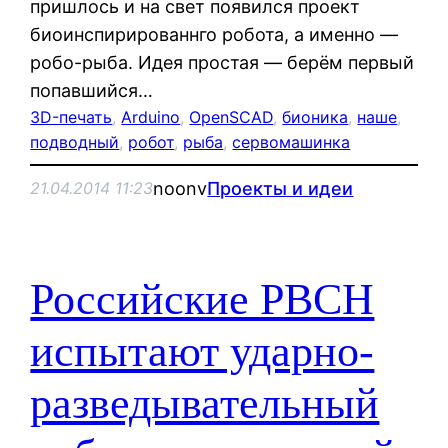
пришлось и на свет появился проект
биоинспирированнго робота, а именно —
робо-рыба. Идея простая — берём первый
попавшийся…
3D-печать
, 
Arduino
, 
OpenSCAD
, 
бионика
, 
наше
, 
подводный
, 
робот
, 
рыба
, 
сервомашинка
noonv
Проекты и идеи
21.04.2014 11:23
Российские РВСН
испытают ударно-
разведывательный