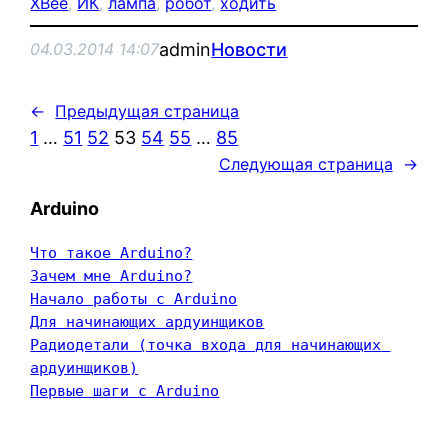
XBee
, 
ИК
, 
лампа
, 
робот
, 
ходить
admin
Новости
04.03.2014 14:07
←
Предыдущая страница
1
…
51
52
53
54
55
…
85
Следующая страница
→
Arduino
Что такое Arduino?
Зачем мне Arduino?
Начало работы с Arduino
Для начинающих ардуинщиков
Радиодетали (точка входа для начинающих 
ардуинщиков)
Первые шаги с Arduino