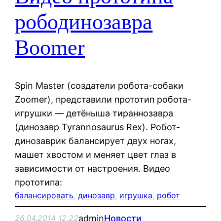
рободинозавра
Boomer
Spin Master (создатели робота-собаки
Zoomer), представили прототип робота-
игрушки — детёныша тираннозавра
(динозавр Tyrannosaurus Rex). Робот-
динозаврик балансирует двух ногах,
машет хвостом и меняет цвет глаз в
зависимости от настроения. Видео
прототипа:
балансировать
, 
динозавр
, 
игрушка
, 
робот
admin
Новости
26.04.2014 12:22