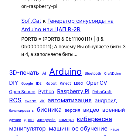
on-raspberry-pi
SoftCat
к
Генератор синусоиды на
Arduino или ЦАП R-2R
PORTB = (PORTB & 0b11100111) | (i &
0b00000011); А почему Вы обнуляете биты 3
и 4, а заполняете биты…
Arduino
3D-печать
AI
Bluetooth
CraftDuino
DIY
OpenCV
iRobot
Kinect
Google
IDE
LEGO
Raspberry Pi
Python
Open Source
RoboCraft
ROS
автоматизация
андроид
swarm
ИК
бионика
видео
военный
версия
балансировать
кибервесна
камера
дрон
интерфейс
датчик
машинное обучение
манипулятор
наше