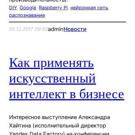
DIY
, 
Google
, 
Raspberry Pi
, 
нейронная сеть
, 
распознавание
admin
Новости
02.12.2017 09:50
Как применять
искусственный
интеллект в бизнесе
Интересное выступление Александра
Хайтина (исполнительный директор
Yandex Data Factory) на конференции