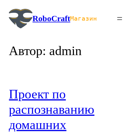
Перейти
к
RoboCraft
Магазин
содержимому
Автор:
admin
Проект по
распознаванию
домашних