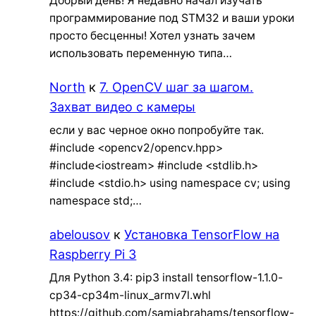
Добрый день! Я недавно начал изучать
программирование под STM32 и ваши уроки
просто бесценны! Хотел узнать зачем
использовать переменную типа…
North
к
7. OpenCV шаг за шагом.
Захват видео с камеры
если у вас черное окно попробуйте так.
#include <opencv2/opencv.hpp>
#include<iostream> #include <stdlib.h>
#include <stdio.h> using namespace cv; using
namespace std;…
abelousov
к
Установка TensorFlow на
Raspberry Pi 3
Для Python 3.4: pip3 install tensorflow-1.1.0-
cp34-cp34m-linux_armv7l.whl
https://github.com/samjabrahams/tensorflow-