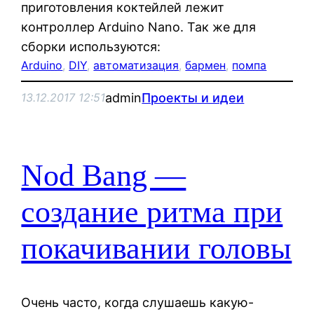
приготовления коктейлей лежит
контроллер Arduino Nano. Так же для
сборки используются:
Arduino
, 
DIY
, 
автоматизация
, 
бармен
, 
помпа
admin
Проекты и идеи
13.12.2017 12:51
Nod Bang —
создание ритма при
покачивании головы
Очень часто, когда слушаешь какую-