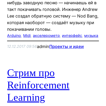
нибудь заводную песню — начинаешь ей в
такт покачивать головой. Инженер Andrew
Lee создал обратную систему — Nod Bang,
которая наоборот — создаёт музыку при
покачивании головы.
Arduino
, 
Midi
, 
акселерометр
, 
интерфейс
, 
музыка
admin
Проекты и идеи
12.12.2017 09:56
Стрим про
Reinforcement
Learning