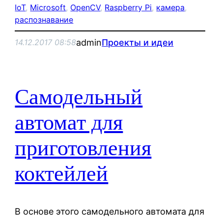
IoT
, 
Microsoft
, 
OpenCV
, 
Raspberry Pi
, 
камера
, 
распознавание
admin
Проекты и идеи
14.12.2017 08:58
Самодельный
автомат для
приготовления
коктейлей
В основе этого самодельного автомата для