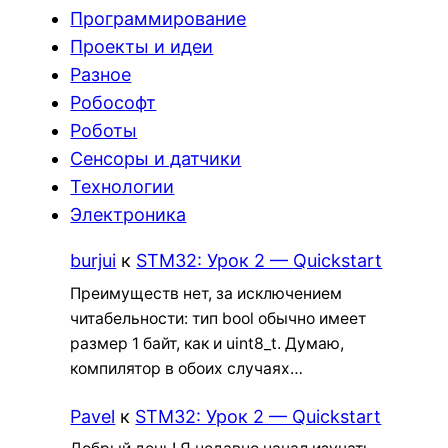
Программирование
Проекты и идеи
Разное
Робософт
Роботы
Сенсоры и датчики
Технологии
Электроника
burjui
к
STM32: Урок 2 — Quickstart
Преимуществ нет, за исключением
читабельности: тип bool обычно имеет
размер 1 байт, как и uint8_t. Думаю,
компилятор в обоих случаях…
Pavel
к
STM32: Урок 2 — Quickstart