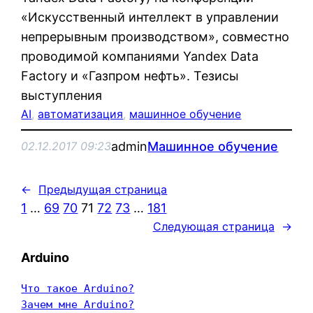
«Искусственный интеллект в управлении
непрерывным производством», совместно
проводимой компаниями Yandex Data
Factory и «Газпром нефть». Тезисы
выступления
AI
, 
автоматизация
, 
машинное обучение
admin
Машинное обучение
02.12.2017 09:23
←
Предыдущая страница
1
…
69
70
71
72
73
…
181
Следующая страница
→
Arduino
Что такое Arduino?
Зачем мне Arduino?