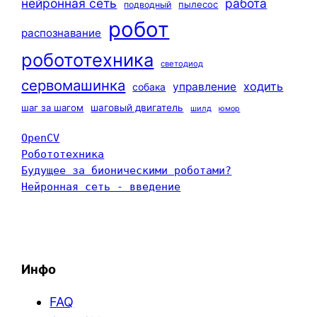
нейронная сеть
работа
пылесос
подводный
робот
распознавание
робототехника
светодиод
сервомашинка
ходить
управление
собака
шаг за шагом
шаговый двигатель
шилд
юмор
OpenCV
Робототехника
Будущее за бионическими роботами?
Нейронная сеть - введение
Инфо
FAQ