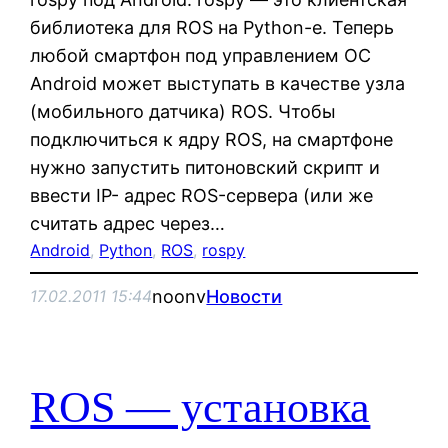
библиотека для ROS на Python-е. Теперь
любой смартфон под управлением ОС
Android может выступать в качестве узла
(мобильного датчика) ROS. Чтобы
подключиться к ядру ROS, на смартфоне
нужно запустить питоновский скрипт и
ввести IP- адрес ROS-сервера (или же
считать адрес через…
Android
, 
Python
, 
ROS
, 
rospy
noonv
Новости
17.02.2011 15:44
ROS — установка