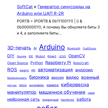
SoftCat
к
Генератор синусоиды на
Arduino или ЦАП R-2R
PORTB = (PORTB & 0b11100111) | (i &
0b00000011); А почему Вы обнуляете биты 3
и 4, а заполняете биты…
Arduino
3D-печать
AI
Bluetooth
CraftDuino
DIY
OpenCV
iRobot
Kinect
Google
IDE
LEGO
Raspberry Pi
Python
Open Source
RoboCraft
ROS
автоматизация
андроид
swarm
ИК
бионика
видео
военный
версия
балансировать
кибервесна
камера
дрон
интерфейс
датчик
машинное обучение
манипулятор
наше
нейронная сеть
работа
пылесос
подводный