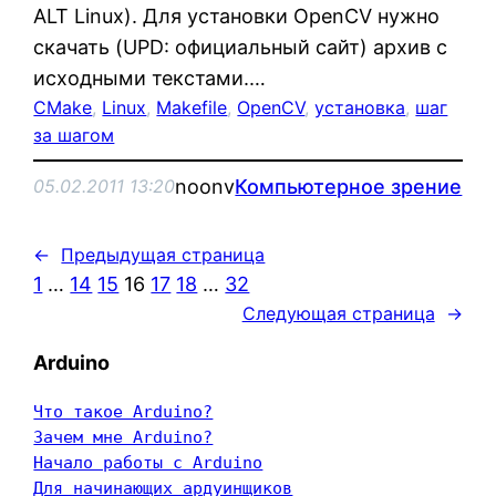
ALT Linux). Для установки OpenCV нужно
скачать (UPD: официальный сайт) архив с
исходными текстами.…
CMake
, 
Linux
, 
Makefile
, 
OpenCV
, 
установка
, 
шаг
за шагом
noonv
Компьютерное зрение
05.02.2011 13:20
←
Предыдущая страница
1
…
14
15
16
17
18
…
32
Следующая страница
→
Arduino
Что такое Arduino?
Зачем мне Arduino?
Начало работы с Arduino
Для начинающих ардуинщиков