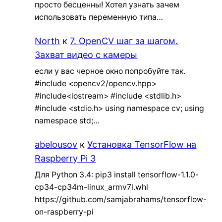
просто бесценны! Хотел узнать зачем
использовать переменную типа…
North
к
7. OpenCV шаг за шагом.
Захват видео с камеры
если у вас черное окно попробуйте так.
#include <opencv2/opencv.hpp>
#include<iostream> #include <stdlib.h>
#include <stdio.h> using namespace cv; using
namespace std;…
abelousov
к
Установка TensorFlow на
Raspberry Pi 3
Для Python 3.4: pip3 install tensorflow-1.1.0-
cp34-cp34m-linux_armv7l.whl
https://github.com/samjabrahams/tensorflow-
on-raspberry-pi