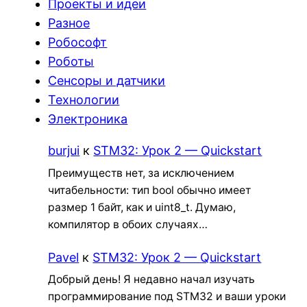
Проекты и идеи
Разное
Робософт
Роботы
Сенсоры и датчики
Технологии
Электроника
burjui
к
STM32: Урок 2 — Quickstart
Преимуществ нет, за исключением
читабельности: тип bool обычно имеет
размер 1 байт, как и uint8_t. Думаю,
компилятор в обоих случаях…
Pavel
к
STM32: Урок 2 — Quickstart
Добрый день! Я недавно начал изучать
программирование под STM32 и ваши уроки