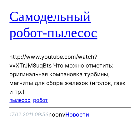
Самодельный
робот-пылесос
http://www.youtube.com/watch?
v=XTrJM8uqBts Что можно отметить:
оригинальная компановка турбины,
магниты для сбора железок (иголок, гаек
и пр.)
пылесос
, 
робот
noonv
Новости
17.02.2011 09:53