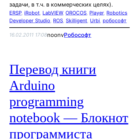
задачи, в т.ч. в коммерческих целях).
ERSP
, 
iRobot
, 
LabVIEW
, 
OROCOS
, 
Player
, 
Robotics
Developer Studio
, 
ROS
, 
Skilligent
, 
Urbi
, 
робософт
noonv
Робософт
16.02.2011 17:08
Перевод книги
Arduino
programming
notebook — Блокнот
программиста