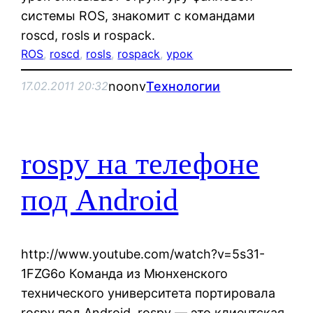
системы ROS, знакомит с командами
roscd, rosls и rospack.
ROS
, 
roscd
, 
rosls
, 
rospack
, 
урок
noonv
Технологии
17.02.2011 20:32
rospy на телефоне
под Android
http://www.youtube.com/watch?v=5s31-
1FZG6o Команда из Мюнхенского
технического университета портировала
rospy под Android. rospy — это клиентская