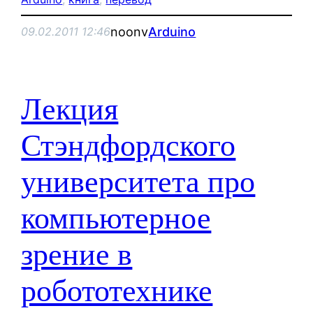
noonv
Arduino
09.02.2011 12:46
Лекция
Стэндфордского
университета про
компьютерное
зрение в
робототехнике