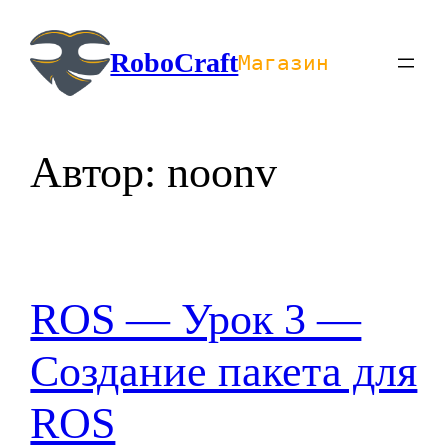
Перейти
к
RoboCraft
Магазин
содержимому
Автор:
noonv
ROS — Урок 3 —
Создание пакета для
ROS