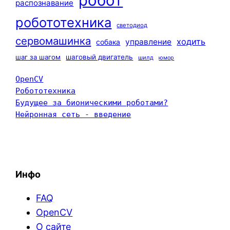
робот
распознавание
робототехника
светодиод
сервомашинка
ходить
управление
собака
шаг за шагом
шаговый двигатель
шилд
юмор
OpenCV
Робототехника
Будущее за бионическими роботами?
Нейронная сеть - введение
Инфо
FAQ
OpenCV
О сайте