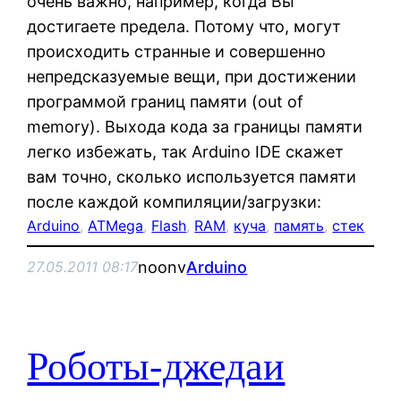
очень важно, например, когда Вы
достигаете предела. Потому что, могут
происходить странные и совершенно
непредсказуемые вещи, при достижении
программой границ памяти (out of
memory). Выхода кода за границы памяти
легко избежать, так Arduino IDE скажет
вам точно, сколько используется памяти
после каждой компиляции/загрузки:
Arduino
, 
ATMega
, 
Flash
, 
RAM
, 
куча
, 
память
, 
стек
noonv
Arduino
27.05.2011 08:17
Роботы-джедаи