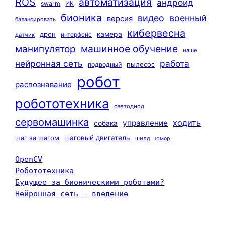
ROS
автоматизация
андроид
swarm
ИК
бионика
видео
военный
версия
балансировать
кибервесна
камера
дрон
интерфейс
датчик
машинное обучение
манипулятор
наше
нейронная сеть
работа
пылесос
подводный
робот
распознавание
робототехника
светодиод
сервомашинка
ходить
управление
собака
шаг за шагом
шаговый двигатель
шилд
юмор
OpenCV
Робототехника
Будущее за бионическими роботами?
Нейронная сеть - введение