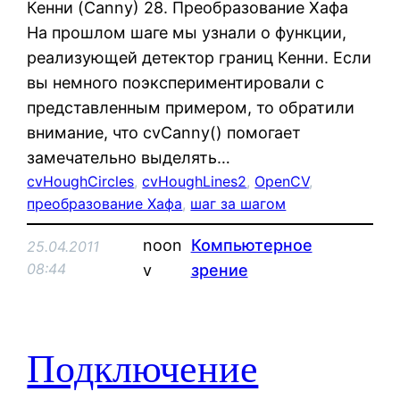
Кенни (Canny) 28. Преобразование Хафа
На прошлом шаге мы узнали о функции,
реализующей детектор границ Кенни. Если
вы немного поэкспериментировали с
представленным примером, то обратили
внимание, что cvCanny() помогает
замечательно выделять…
cvHoughCircles
, 
cvHoughLines2
, 
OpenCV
, 
преобразование Хафа
, 
шаг за шагом
noon
Компьютерное
25.04.2011
08:44
v
зрение
Подключение