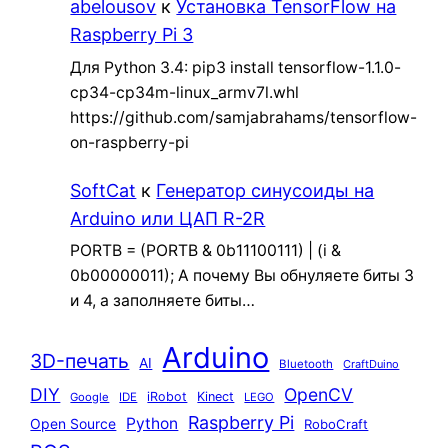
abelousov
к
Установка TensorFlow на
Raspberry Pi 3
Для Python 3.4: pip3 install tensorflow-1.1.0-
cp34-cp34m-linux_armv7l.whl
https://github.com/samjabrahams/tensorflow-
on-raspberry-pi
SoftCat
к
Генератор синусоиды на
Arduino или ЦАП R-2R
PORTB = (PORTB & 0b11100111) | (i &
0b00000011); А почему Вы обнуляете биты 3
и 4, а заполняете биты…
Arduino
3D-печать
AI
Bluetooth
CraftDuino
DIY
OpenCV
iRobot
Kinect
Google
IDE
LEGO
Raspberry Pi
Python
Open Source
RoboCraft