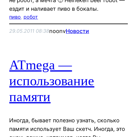
не робот, а мечта 🙂 Heineken beer robot —
ездит и наливает пиво в бокалы.
пиво
, 
робот
noonv
Новости
29.05.2011 08:38
ATmega —
использование
памяти
Иногда, бывает полезно узнать, сколько
памяти использует Ваш скетч. Иногда, это