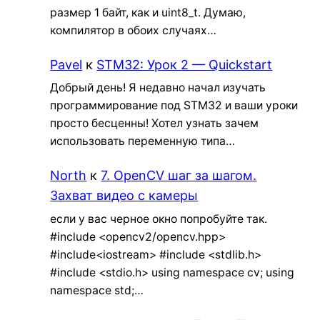
размер 1 байт, как и uint8_t. Думаю,
компилятор в обоих случаях…
Pavel
к
STM32: Урок 2 — Quickstart
Добрый день! Я недавно начал изучать
программирование под STM32 и ваши уроки
просто бесценны! Хотел узнать зачем
использовать переменную типа…
North
к
7. OpenCV шаг за шагом.
Захват видео с камеры
если у вас черное окно попробуйте так.
#include <opencv2/opencv.hpp>
#include<iostream> #include <stdlib.h>
#include <stdio.h> using namespace cv; using
namespace std;…