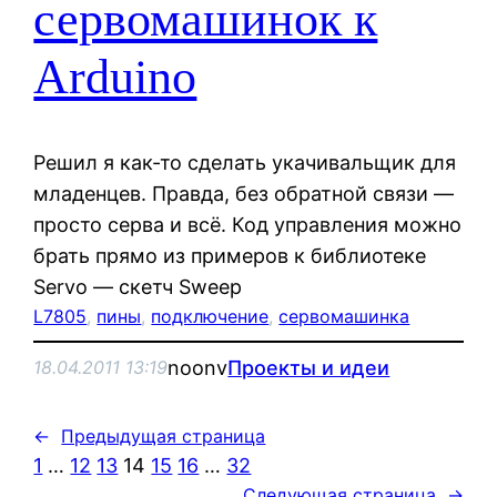
сервомашинок к
Arduino
Решил я как-то сделать укачивальщик для
младенцев. Правда, без обратной связи —
просто серва и всё. Код управления можно
брать прямо из примеров к библиотеке
Servo — скетч Sweep
L7805
, 
пины
, 
подключение
, 
сервомашинка
noonv
Проекты и идеи
18.04.2011 13:19
←
Предыдущая страница
1
…
12
13
14
15
16
…
32
Следующая страница
→