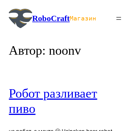
Перейти
к
RoboCraft
Магазин
содержимому
Автор:
noonv
Робот разливает
пиво