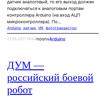
датчик аналоговый, то его выход должен
подключаться к аналоговым портам
контроллера Arduino (на вход АЦП
микроконтроллера). По…
Arduino
, 
датчик
, 
ИК
, 
фототранзистор
noonv
Arduino
21.05.2011 15:04
ДУМ —
российский боевой
робот