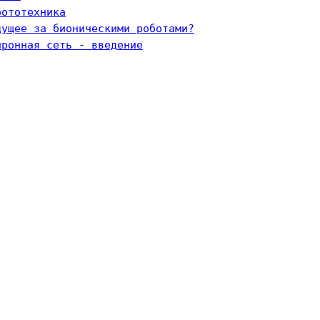
бототехника
дущее за бионическими роботами?
йронная сеть - введение