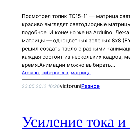
Посмотрел топик TC15-11 — матрица све
красиво выглядят светодиодные матрицы.
подобное. И конечно же на Arduino. Лежа
матрицы — одноцветных зеленых 8х8 (F
решил создать табло с разными «анимац
каждая состоит из нескольких кадров, м
время.Анимации можно выбирать…
Arduino
, 
кибервесна
, 
матрица
victoruni
Разное
23.05.2012 16:26
Усиление тока и