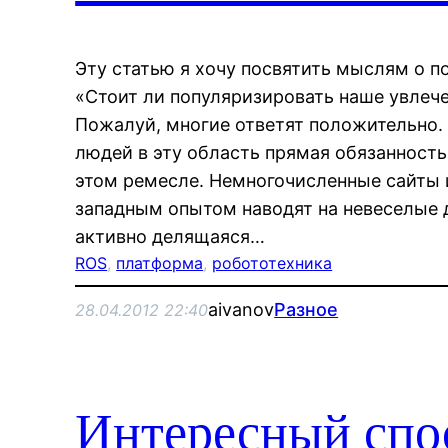
Эту статью я хочу посвятить мыслям о п
«Стоит ли популяризировать наше увлече
Пожалуй, многие ответят положительно. 
людей в эту область прямая обязанност
этом ремесле. Немногочисленные сайты и
западным опытом наводят на невеселые 
активно делящаяся…
ROS
, 
платформа
, 
робототехника
aivanov
Разное
28.04.2012 22:40
Интересный спо