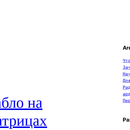
Ar
Чт
За
На
Дл
Ра
ар
бло на
Пе
атрицах
Ра