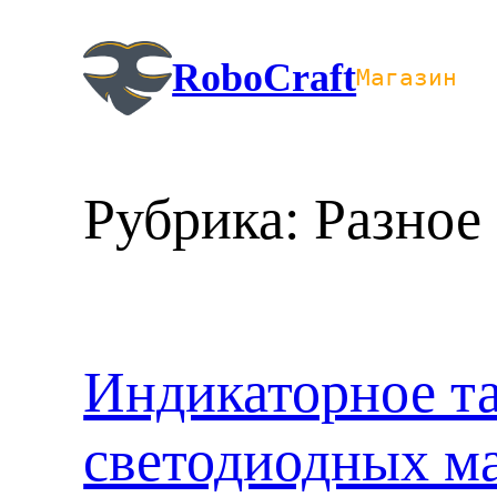
Перейти
к
RoboCraft
Магазин
содержимому
Рубрика:
Разное
Индикаторное та
светодиодных м