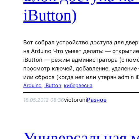
iButton)
Вот собрал устройство доступа для две
на Arduino Что умеет делать: — открыт
iButton — режим администратора (с помо
просмотр ключей, добавление, удаление
или сброса (когда нет или утерян admin i
Arduino
, 
iButton
, 
кибервесна
victoruni
Разное
18.05.2012 08:36
Универсальная 