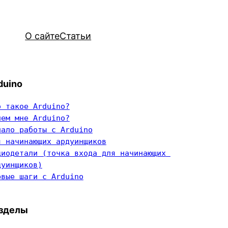
О сайте
Статьи
duino
о такое Arduino?
чем мне Arduino?
чало работы с Arduino
я начинающих ардуинщиков
диодетали (точка входа для начинающих 
дуинщиков)
рвые шаги с Arduino
зделы