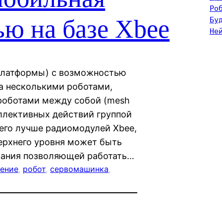
Ро
ью на базе Xbee
Бу
Не
(платформы) с возможностью
а несколькими роботами,
роботами между собой (mesh
оллективных действий группой
чего лучше радиомодулей Xbee,
верхнего уровня может быть
вания позволяющей работать…
ение
, 
робот
, 
сервомашинка
, 