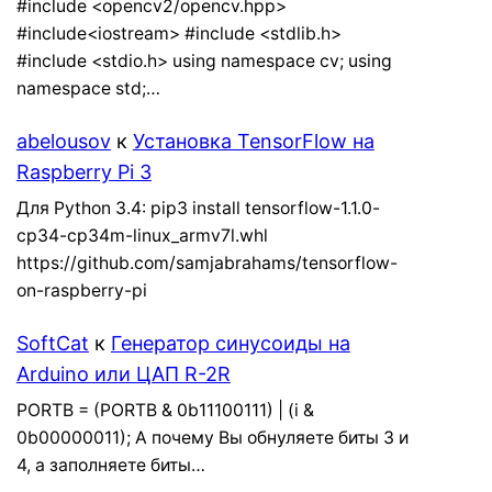
#include <opencv2/opencv.hpp>
#include<iostream> #include <stdlib.h>
#include <stdio.h> using namespace cv; using
namespace std;…
abelousov
к
Установка TensorFlow на
Raspberry Pi 3
Для Python 3.4: pip3 install tensorflow-1.1.0-
cp34-cp34m-linux_armv7l.whl
https://github.com/samjabrahams/tensorflow-
on-raspberry-pi
SoftCat
к
Генератор синусоиды на
Arduino или ЦАП R-2R
PORTB = (PORTB & 0b11100111) | (i &
0b00000011); А почему Вы обнуляете биты 3 и
4, а заполняете биты…