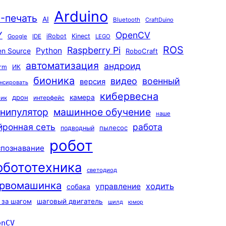
Arduino
-печать
AI
Bluetooth
CraftDuino
Y
OpenCV
iRobot
Kinect
Google
IDE
LEGO
ROS
Raspberry Pi
Python
n Source
RoboCraft
автоматизация
андроид
rm
ИК
бионика
видео
военный
версия
нсировать
кибервесна
камера
дрон
интерфейс
чик
машинное обучение
нипулятор
наше
йронная сеть
работа
пылесос
подводный
робот
спознавание
обототехника
светодиод
рвомашинка
ходить
управление
собака
 за шагом
шаговый двигатель
шилд
юмор
enCV