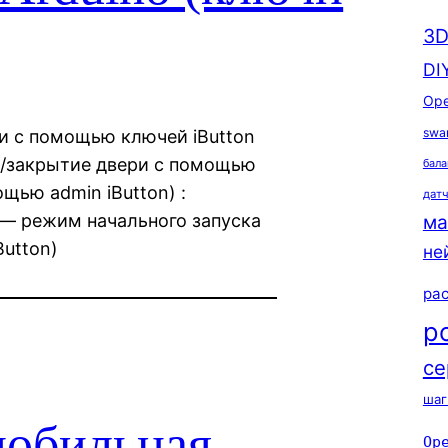
3D
DI
Ope
swa
ри с помощью ключей iButton
ие/закрытие двери с помощью
бала
щью admin iButton) :
дат
 — режим начального запуска
ма
Button)
не
ра
р
се
шаг
мобильная
Op