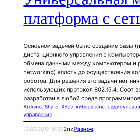
платформа с сет
Основной задачей было создание базы 
дистанционного управления с компьютер
обмена данными между компьютером и 
networking) вплоть до осуществления к
роботов. Для решения это задачи нет ни
использующих протокол 802.15.4. Софт 
разработан в любой среде программиро
Arduino
, 
Sharp
, 
XBee
, 
кибервесна
, 
радиоуправл
управление
2nz
Разное
13.05.2012 18:56