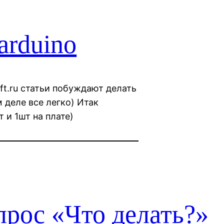
arduino
aft.ru статьи побуждают делать
 деле все легко) Итак
т и 1шт на плате)
прос «Что делать?»