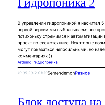
Гидропоника 2
В управлении гидропоникой я насчитал 5
первой версии мы выбрасываем: все кро
потихоньку стремимся к автоматизации 
проект по схемотехнике. Некоторые воз
могут показаться непосильными, но над
комментариях ))
Arduino
, 
гидропоника
Semendemon
Разное
19.05.2012 01:39
Блок доступа на