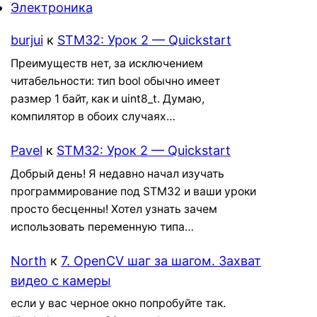
Электроника
burjui
к
STM32: Урок 2 — Quickstart
Преимуществ нет, за исключением
читабельности: тип bool обычно имеет
размер 1 байт, как и uint8_t. Думаю,
компилятор в обоих случаях…
Pavel
к
STM32: Урок 2 — Quickstart
Добрый день! Я недавно начал изучать
программирование под STM32 и ваши уроки
просто бесценны! Хотел узнать зачем
использовать переменную типа…
North
к
7. OpenCV шаг за шагом. Захват
видео с камеры
если у вас черное окно попробуйте так.