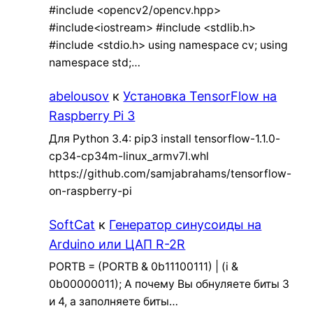
#include <opencv2/opencv.hpp>
#include<iostream> #include <stdlib.h>
#include <stdio.h> using namespace cv; using
namespace std;…
abelousov
к
Установка TensorFlow на
Raspberry Pi 3
Для Python 3.4: pip3 install tensorflow-1.1.0-
cp34-cp34m-linux_armv7l.whl
https://github.com/samjabrahams/tensorflow-
on-raspberry-pi
SoftCat
к
Генератор синусоиды на
Arduino или ЦАП R-2R
PORTB = (PORTB & 0b11100111) | (i &
0b00000011); А почему Вы обнуляете биты 3
и 4, а заполняете биты…