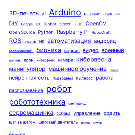
Arduino
3D-печать
AI
Bluetooth
CraftDuino
DIY
OpenCV
iRobot
Kinect
Google
IDE
LEGO
Raspberry Pi
Python
Open Source
RoboCraft
ROS
автоматизация
андроид
swarm
ИК
бионика
видео
военный
версия
балансировать
кибервесна
камера
дрон
интерфейс
датчик
машинное обучение
манипулятор
наше
нейронная сеть
работа
пылесос
подводный
робот
распознавание
робототехника
светодиод
сервомашинка
ходить
управление
собака
шаг за шагом
шаговый двигатель
шилд
юмор
OpenCV