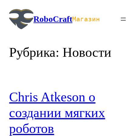
Перейти
к
RoboCraft
Магазин
содержимому
Рубрика:
Новости
Chris Atkeson о
создании мягких
роботов