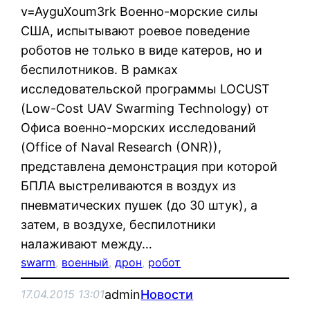
v=AyguXoum3rk Военно-морские силы
США, испытывают роевое поведение
роботов не только в виде катеров, но и
беспилотников. В рамках
исследовательской программы LOCUST
(Low-Cost UAV Swarming Technology) от
Офиса военно-морских исследований
(Office of Naval Research (ONR)),
представлена демонстрация при которой
БПЛА выстреливаются в воздух из
пневматических пушек (до 30 штук), а
затем, в воздухе, беспилотники
налаживают между…
swarm
, 
военный
, 
дрон
, 
робот
admin
Новости
17.04.2015 13:01