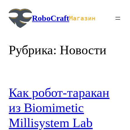
Перейти
к
RoboCraft
Магазин
содержимому
Рубрика:
Новости
Как робот-таракан
из Biomimetic
Millisystem Lab