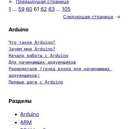
←
Предыдущая страница
1
…
59
60
61
62
63
…
105
Следующая страница
→
Arduino
Что такое Arduino?
Зачем мне Arduino?
Начало работы с Arduino
Для начинающих ардуинщиков
Радиодетали (точка входа для начинающих 
ардуинщиков)
Первые шаги с Arduino
Разделы
Arduino
ARM