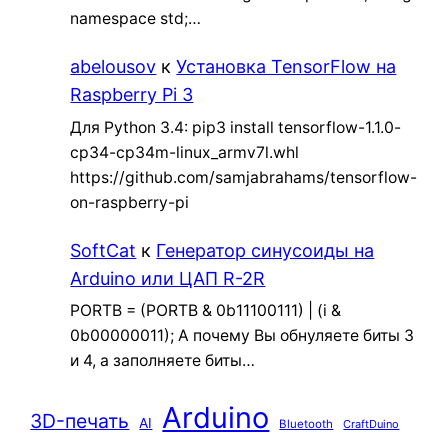
namespace std;…
abelousov
к
Установка TensorFlow на
Raspberry Pi 3
Для Python 3.4: pip3 install tensorflow-1.1.0-
cp34-cp34m-linux_armv7l.whl
https://github.com/samjabrahams/tensorflow-
on-raspberry-pi
SoftCat
к
Генератор синусоиды на
Arduino или ЦАП R-2R
PORTB = (PORTB & 0b11100111) | (i &
0b00000011); А почему Вы обнуляете биты 3
и 4, а заполняете биты…
Arduino
3D-печать
AI
Bluetooth
CraftDuino