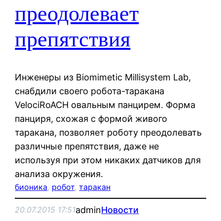
преодолевает
препятствия
Инженеры из Biomimetic Millisystem Lab,
снабдили своего робота-таракана
VelociRoACH овальным панцирем. Форма
панциря, схожая с формой живого
таракана, позволяет роботу преодолевать
различные препятствия, даже не
используя при этом никаких датчиков для
анализа окружения.
бионика
, 
робот
, 
таракан
admin
Новости
20.07.2015 17:51