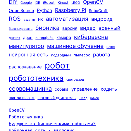
DIY
OpenCV
iRobot
Kinect
Google
IDE
LEGO
Raspberry Pi
Python
Open Source
RoboCraft
ROS
автоматизация
андроид
swarm
ИК
бионика
видео
военный
версия
балансировать
кибервесна
камера
дрон
интерфейс
датчик
машинное обучение
манипулятор
наше
нейронная сеть
работа
пылесос
подводный
робот
распознавание
робототехника
светодиод
сервомашинка
ходить
управление
собака
шаг за шагом
шаговый двигатель
шилд
юмор
OpenCV
Робототехника
Будущее за бионическими роботами?
Нейронная сеть - введение