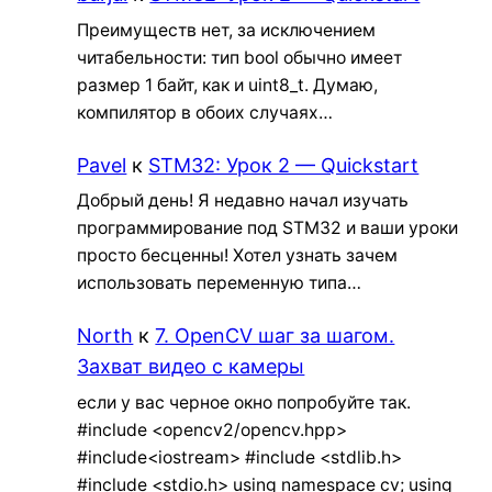
Преимуществ нет, за исключением
читабельности: тип bool обычно имеет
размер 1 байт, как и uint8_t. Думаю,
компилятор в обоих случаях…
Pavel
к
STM32: Урок 2 — Quickstart
Добрый день! Я недавно начал изучать
программирование под STM32 и ваши уроки
просто бесценны! Хотел узнать зачем
использовать переменную типа…
North
к
7. OpenCV шаг за шагом.
Захват видео с камеры
если у вас черное окно попробуйте так.
#include <opencv2/opencv.hpp>
#include<iostream> #include <stdlib.h>
#include <stdio.h> using namespace cv; using