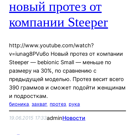
новый протез от
компании Steeper
http://www.youtube.com/watch?
v=iunag8PVu6o Новый протез от компании
Steeper — bebionic Small — меньше по
размеру на 30%, по сравнению с
предыдущей моделью. Протез весит всего
390 граммов и сможет подойти женщинам
и подросткам.
бионика
, 
захват
, 
протез
, 
рука
admin
Новости
19.06.2015 17:33