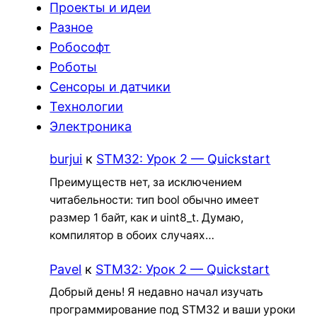
Проекты и идеи
Разное
Робософт
Роботы
Сенсоры и датчики
Технологии
Электроника
burjui
к
STM32: Урок 2 — Quickstart
Преимуществ нет, за исключением
читабельности: тип bool обычно имеет
размер 1 байт, как и uint8_t. Думаю,
компилятор в обоих случаях…
Pavel
к
STM32: Урок 2 — Quickstart
Добрый день! Я недавно начал изучать
программирование под STM32 и ваши уроки