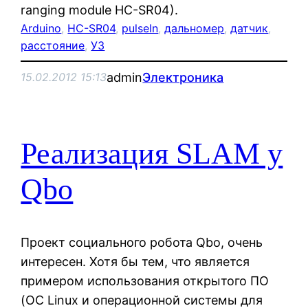
ranging module HC-SR04).
Arduino
, 
HC-SR04
, 
pulseIn
, 
дальномер
, 
датчик
, 
расстояние
, 
УЗ
admin
Электроника
15.02.2012 15:13
Реализация SLAM у
Qbo
Проект социального робота Qbo, очень
интересен. Хотя бы тем, что является
примером использования открытого ПО
(ОС Linux и операционной системы для