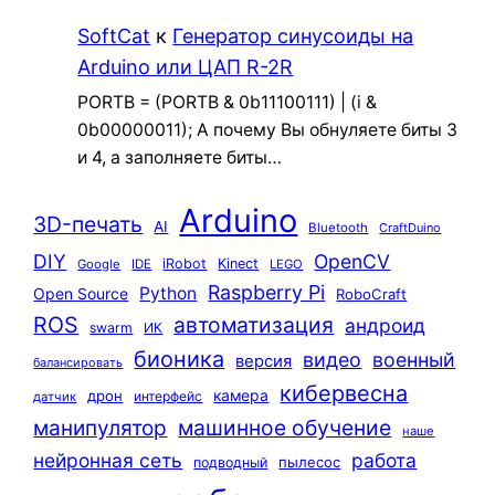
SoftCat
к
Генератор синусоиды на
Arduino или ЦАП R-2R
PORTB = (PORTB & 0b11100111) | (i &
0b00000011); А почему Вы обнуляете биты 3
и 4, а заполняете биты…
Arduino
3D-печать
AI
Bluetooth
CraftDuino
DIY
OpenCV
iRobot
Kinect
Google
IDE
LEGO
Raspberry Pi
Python
Open Source
RoboCraft
ROS
автоматизация
андроид
swarm
ИК
бионика
видео
военный
версия
балансировать
кибервесна
камера
дрон
интерфейс
датчик
машинное обучение
манипулятор
наше
нейронная сеть
работа
пылесос
подводный