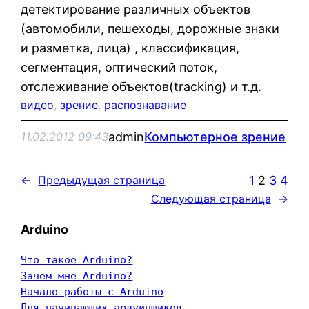
детектирование различных объектов
(автомобили, пешеходы, дорожные знаки
и разметка, лица) , классификация,
сегментация, оптический поток,
отслеживание объектов(tracking) и т.д.
видео
, 
зрение
, 
распознавание
admin
Компьютерное зрение
11.02.2012 09:43
1
2
3
4
←
Предыдущая страница
Следующая страница
→
Arduino
Что такое Arduino?
Зачем мне Arduino?
Начало работы с Arduino
Для начинающих ардуинщиков