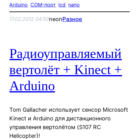
Arduino
, 
COM-порт
, 
lcd
, 
nano
neon
Разное
17.02.2012 04:50
Радиоуправляемый
вертолёт + Kinect +
Arduino
Tom Gallacher использует сенсор Microsoft
Kinect и Arduino для дистанционного
управления вертолётом (S107 RC
Helicopter)!