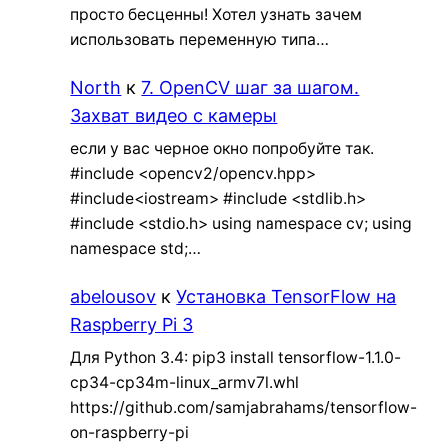
просто бесценны! Хотел узнать зачем
использовать переменную типа…
North
к
7. OpenCV шаг за шагом.
Захват видео с камеры
если у вас черное окно попробуйте так.
#include <opencv2/opencv.hpp>
#include<iostream> #include <stdlib.h>
#include <stdio.h> using namespace cv; using
namespace std;…
abelousov
к
Установка TensorFlow на
Raspberry Pi 3
Для Python 3.4: pip3 install tensorflow-1.1.0-
cp34-cp34m-linux_armv7l.whl
https://github.com/samjabrahams/tensorflow-
on-raspberry-pi