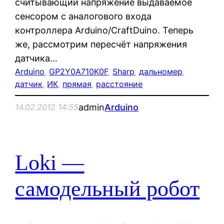
считывающий напряжение выдаваемое
сенсором с аналогового входа
контроллера Arduino/CraftDuino. Теперь
же, рассмотрим пересчёт напряжения
датчика…
Arduino
, 
GP2Y0A710K0F
, 
Sharp
, 
дальномер
, 
датчик
, 
ИК
, 
прямая
, 
расстояние
admin
Arduino
14.02.2012 14:55
Loki —
самодельный робот