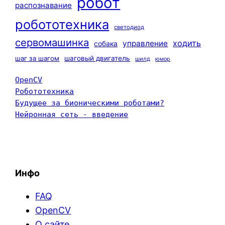
робот
распознавание
робототехника
светодиод
сервомашинка
ходить
управление
собака
шаг за шагом
шаговый двигатель
шилд
юмор
OpenCV
Робототехника
Будущее за бионическими роботами?
Нейронная сеть - введение
Инфо
FAQ
OpenCV
О сайте