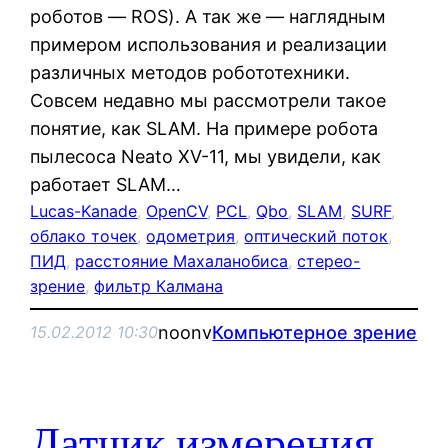
роботов — ROS). А так же — наглядным
примером использования и реализации
различных методов робототехники.
Совсем недавно мы рассмотрели такое
понятие, как SLAM. На примере робота
пылесоса Neato XV-11, мы увидели, как
работает SLAM…
Lucas-Kanade
, 
OpenCV
, 
PCL
, 
Qbo
, 
SLAM
, 
SURF
, 
облако точек
, 
одометрия
, 
оптический поток
, 
ПИД
, 
расстояние Махаланобиса
, 
стерео-
зрение
, 
фильтр Калмана
noonv
Компьютерное зрение
15.02.2012 10:30
Датчик измерения