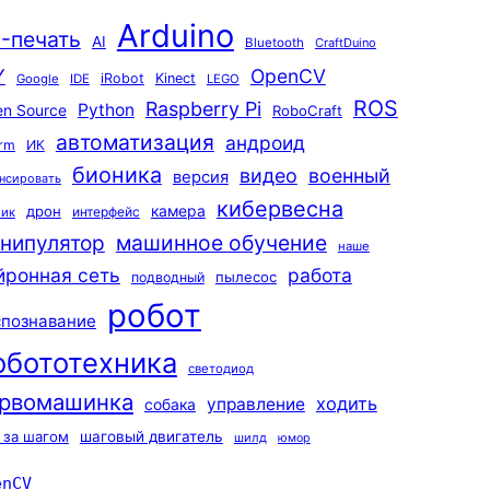
Arduino
-печать
AI
Bluetooth
CraftDuino
Y
OpenCV
iRobot
Kinect
Google
IDE
LEGO
ROS
Raspberry Pi
Python
n Source
RoboCraft
автоматизация
андроид
rm
ИК
бионика
видео
военный
версия
нсировать
кибервесна
камера
дрон
интерфейс
чик
машинное обучение
нипулятор
наше
йронная сеть
работа
пылесос
подводный
робот
спознавание
обототехника
светодиод
рвомашинка
ходить
управление
собака
 за шагом
шаговый двигатель
шилд
юмор
enCV