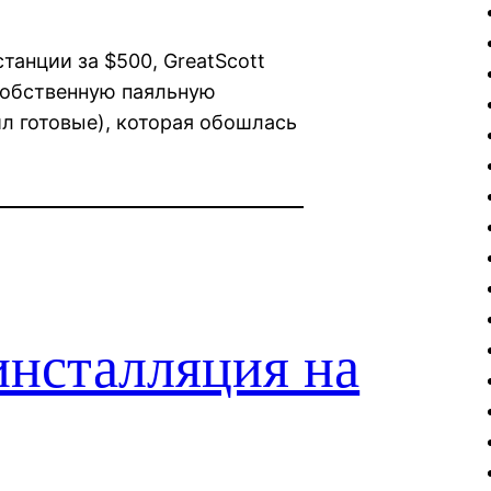
танции за $500, GreatScott
 собственную паяльную
ил готовые), которая обошлась
 инсталляция на