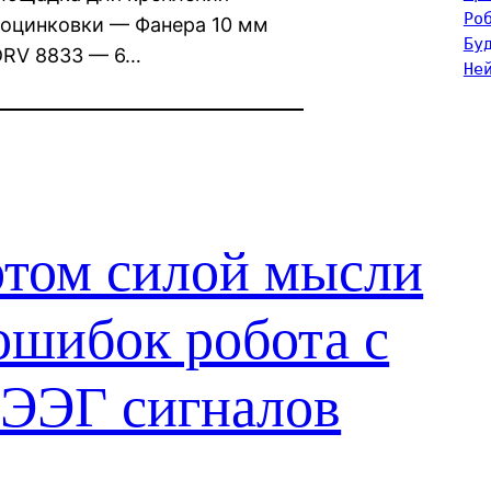
Ро
 оцинковки — Фанера 10 мм
Бу
DRV 8833 — 6…
Не
отом силой мысли
ошибок робота с
 ЭЭГ сигналов