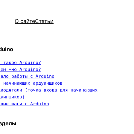
О сайте
Статьи
duino
о такое Arduino?
чем мне Arduino?
чало работы с Arduino
я начинающих ардуинщиков
диодетали (точка входа для начинающих 
дуинщиков)
рвые шаги с Arduino
зделы