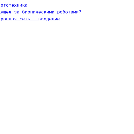
бототехника
дущее за бионическими роботами?
йронная сеть - введение