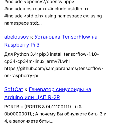
#include <opencv2/opencv.hpp>
#include<iostream> #include <stdlib.h>
#include <stdio.h> using namespace cv; using
namespace std;…
abelousov
к
Установка TensorFlow на
Raspberry Pi 3
Для Python 3.4: pip3 install tensorflow-1.1.0-
cp34-cp34m-linux_armv7l.whl
https://github.com/samjabrahams/tensorflow-
on-raspberry-pi
SoftCat
к
Генератор синусоиды на
Arduino или ЦАП R-2R
PORTB = (PORTB & 0b11100111) | (i &
0b00000011); А почему Вы обнуляете биты 3 и
4, а заполняете биты…