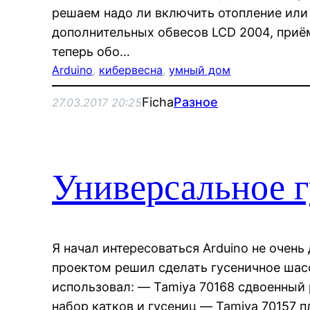
решаем надо ли включить отопление или
дополнительных обвесов LCD 2004, приём
теперь обо…
Arduino
, 
кибервесна
, 
умный дом
Ficha
Разное
27.03.2017 20:25
Универсальное 
Я начал интересоваться Arduino не очен
проектом решил сделать гусеничное шас
использовал: — Tamiya 70168 сдвоенный
набор катков и гусениц — Tamiya 70157 