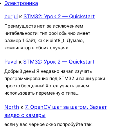
Электроника
burjui
к
STM32: Урок 2 — Quickstart
Преимуществ нет, за исключением
читабельности: тип bool обычно имеет
размер 1 байт, как и uint8_t. Думаю,
компилятор в обоих случаях…
Pavel
к
STM32: Урок 2 — Quickstart
Добрый день! Я недавно начал изучать
программирование под STM32 и ваши уроки
просто бесценны! Хотел узнать зачем
использовать переменную типа…
North
к
7. OpenCV шаг за шагом. Захват
видео с камеры
если у вас черное окно попробуйте так.