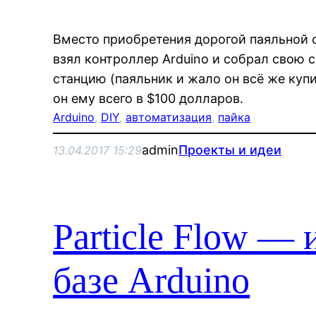
Вместо приобретения дорогой паяльной с
взял контроллер Arduino и собрал свою
станцию (паяльник и жало он всё же куп
он ему всего в $100 долларов.
Arduino
, 
DIY
, 
автоматизация
, 
пайка
admin
Проекты и идеи
13.04.2017 15:29
Particle Flow —
базе Arduino