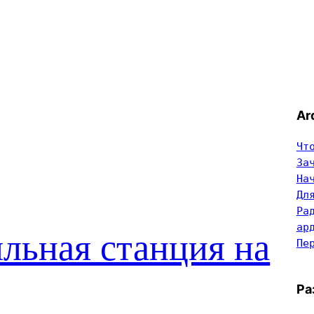
Ar
Чт
За
На
Дл
Ра
ар
льная станция на
Пе
Ра