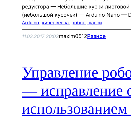
редуктора — Небольшие куски листовой
(небольшой кусочек) — Arduino Nano — 
Arduino
, 
кибервесна
, 
робот
, 
шасси
maxim0512
Разное
11.03.2017 20:03
Управление роб
— исправление 
использованием