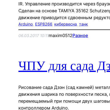
IR. Управление производится через брау
Сделан на основе TAMIYA 35162 Schutzenpa
движение приводится сдвоенным редукт
Arduino
, 
ESP8266
, 
кибервесна
, 
танк
maxim0512
Разное
06.03.2017 10:11
ЧПУ для сада Дз
Рисование сада Дзэн (сад камней) мета
движения шарика по поверхности песка, 
перемещаемый при помощи двух шаговых
контроллером Arduino.