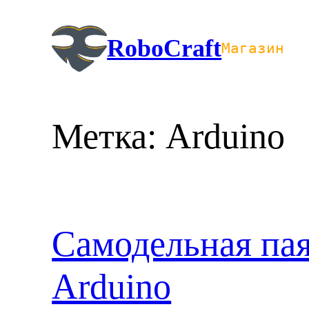
Перейти
к
RoboCraft
Магазин
содержимому
Метка:
Arduino
Самодельная пая
Arduino