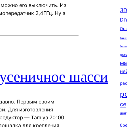
 можно его выключить. Из
3D
опередатчик 2,4ГГц. Ну а
DI
Ope
swa
бала
дат
ма
не
гусеничное шасси
ра
р
ь давно. Первым своим
се
си. Для изготовления
шаг
 редуктор — Tamiya 70100
площадка для крепления
Op