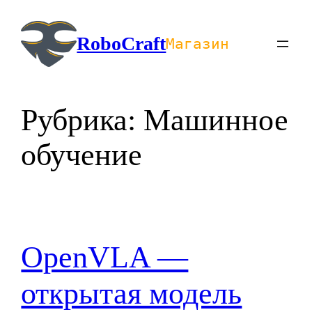
Перейти
к
RoboCraft
Магазин
содержимому
Рубрика:
Машинное
обучение
OpenVLA —
открытая модель