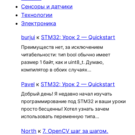
Сенсоры и датчики
Технологии
Электроника
burjui
к
STM32: Урок 2 — Quickstart
Преимуществ нет, за исключением
читабельности: тип bool обычно имеет
размер 1 байт, как и uint8_t. Думаю,
компилятор в обоих случаях…
Pavel
к
STM32: Урок 2 — Quickstart
Добрый день! Я недавно начал изучать
программирование под STM32 и ваши уроки
просто бесценны! Хотел узнать зачем
использовать переменную типа…
North
к
7. OpenCV шаг за шагом.