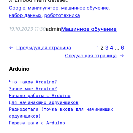
Google
, 
манипулятор
, 
машинное обучение
, 
набор данных
, 
робототехника
admin
Машинное обучение
19.10.2023 11:30
1
2
3
4
…
6
←
Предыдущая страница
Следующая страница
→
Arduino
Что такое Arduino?
Зачем мне Arduino?
Начало работы с Arduino
Для начинающих ардуинщиков
Радиодетали (точка входа для начинающих 
ардуинщиков)
Первые шаги с Arduino