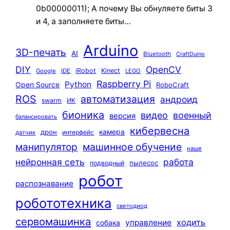
0b00000011); А почему Вы обнуляете биты 3
и 4, а заполняете биты…
Arduino
3D-печать
AI
Bluetooth
CraftDuino
DIY
OpenCV
iRobot
Kinect
Google
IDE
LEGO
Raspberry Pi
Python
Open Source
RoboCraft
ROS
автоматизация
андроид
swarm
ИК
бионика
видео
военный
версия
балансировать
кибервесна
камера
дрон
интерфейс
датчик
машинное обучение
манипулятор
наше
нейронная сеть
работа
пылесос
подводный
робот
распознавание
робототехника
светодиод
сервомашинка
ходить
управление
собака