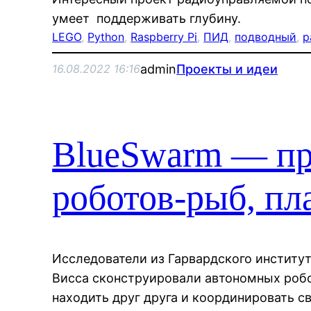
умеет поддерживать глубину.
LEGO
, 
Python
, 
Raspberry Pi
, 
ПИД
, 
подводный
, 
р
admin
Проекты и идеи
16.08.2022 16:16
BlueSwarm — пр
роботов-рыб, п
Исследователи из Гарвардского институ
Висса сконструировали автономных роб
находить друг друга и координировать с