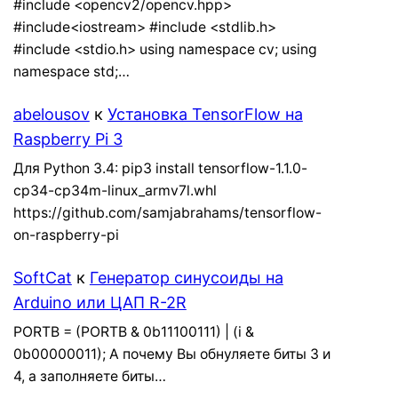
#include <opencv2/opencv.hpp>
#include<iostream> #include <stdlib.h>
#include <stdio.h> using namespace cv; using
namespace std;…
abelousov
к
Установка TensorFlow на
Raspberry Pi 3
Для Python 3.4: pip3 install tensorflow-1.1.0-
cp34-cp34m-linux_armv7l.whl
https://github.com/samjabrahams/tensorflow-
on-raspberry-pi
SoftCat
к
Генератор синусоиды на
Arduino или ЦАП R-2R
PORTB = (PORTB & 0b11100111) | (i &
0b00000011); А почему Вы обнуляете биты 3 и
4, а заполняете биты…