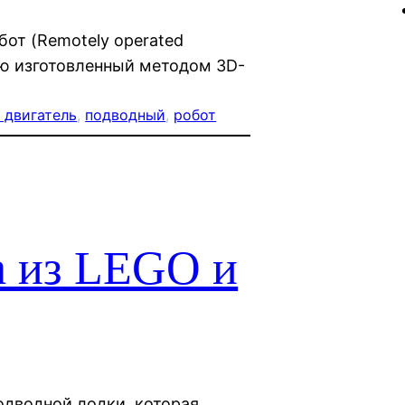
от (Remotely operated
тью изготовленный методом 3D-
 двигатель
, 
подводный
, 
робот
 из LEGO и
дводной лодки, которая