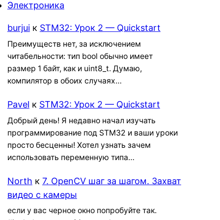
Электроника
burjui
к
STM32: Урок 2 — Quickstart
Преимуществ нет, за исключением
читабельности: тип bool обычно имеет
размер 1 байт, как и uint8_t. Думаю,
компилятор в обоих случаях…
Pavel
к
STM32: Урок 2 — Quickstart
Добрый день! Я недавно начал изучать
программирование под STM32 и ваши уроки
просто бесценны! Хотел узнать зачем
использовать переменную типа…
North
к
7. OpenCV шаг за шагом. Захват
видео с камеры
если у вас черное окно попробуйте так.