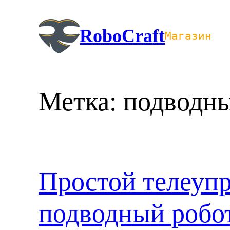
Перейти
к
RoboCraft
Магазин
содержимому
Метка:
подводн
Простой телеуп
подводный робот