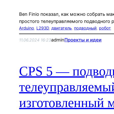
Ben Finio показал, как можно собрать м
простого телеуправляемого подводного р
Arduino
, 
L293D
, 
двигатель
, 
подводный
, 
робот
admin
Проекты и идеи
11.06.2024 16:23
CPS 5 — подво
телеуправляемы
изготовленный 