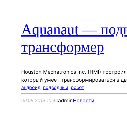
Aquanaut — под
трансформер
Houston Mechatronics Inc. (HMI) построи
который умеет трансформироваться в дв
андроид
, 
подводный
, 
робот
admin
Новости
06.08.2019 10:40