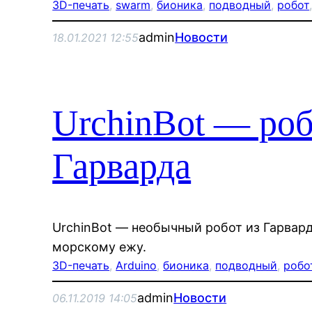
3D-печать
, 
swarm
, 
бионика
, 
подводный
, 
робот
admin
Новости
18.01.2021 12:55
UrchinBot — роб
Гарварда
UrchinBot — необычный робот из Гарвар
морскому ежу.
3D-печать
, 
Arduino
, 
бионика
, 
подводный
, 
робо
admin
Новости
06.11.2019 14:05