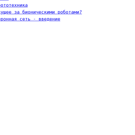
бототехника
дущее за бионическими роботами?
йронная сеть - введение