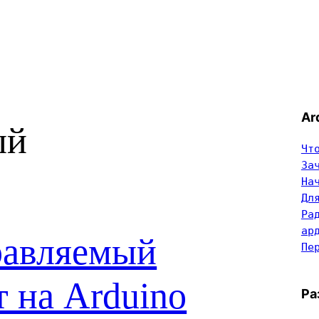
Ar
ый
Чт
За
На
Дл
Ра
ар
равляемый
Пе
 на Arduino
Ра