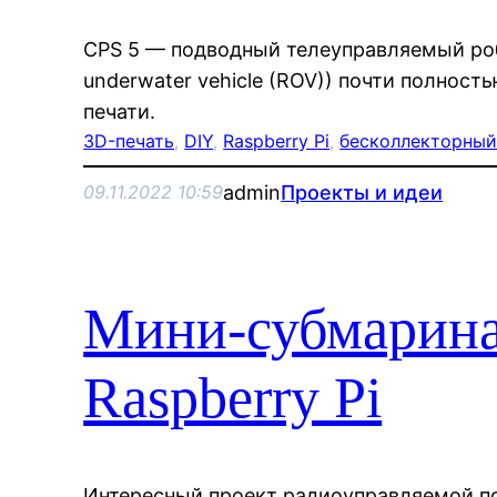
CPS 5 — подводный телеуправляемый роб
underwater vehicle (ROV)) почти полнос
печати.
3D-печать
, 
DIY
, 
Raspberry Pi
, 
бесколлекторный
admin
Проекты и идеи
09.11.2022 10:59
Мини-субмарина
Raspberry Pi
Интересный проект радиоуправляемой по