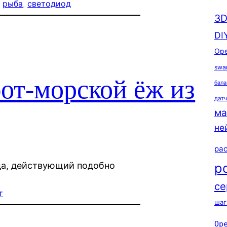
, 
рыба
, 
светодиод
3D
DI
Ope
swa
от-морской ёж из
бала
дат
ма
не
ра
р
да, действующий подобно
се
т
шаг
Op