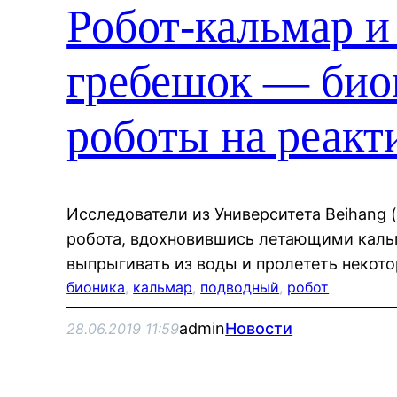
Робот-кальмар и
гребешок — био
роботы на реакт
Исследователи из Университета Beihang 
робота, вдохновившись летающими каль
выпрыгивать из воды и пролететь некото
бионика
, 
кальмар
, 
подводный
, 
робот
admin
Новости
28.06.2019 11:59