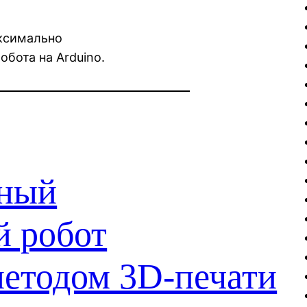
аксимально
обота на Arduino.
дный
й робот
методом 3D-печати