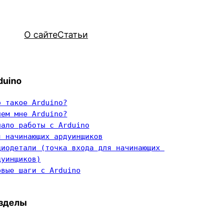
О сайте
Статьи
duino
о такое Arduino?
чем мне Arduino?
чало работы с Arduino
я начинающих ардуинщиков
диодетали (точка входа для начинающих 
дуинщиков)
рвые шаги с Arduino
зделы