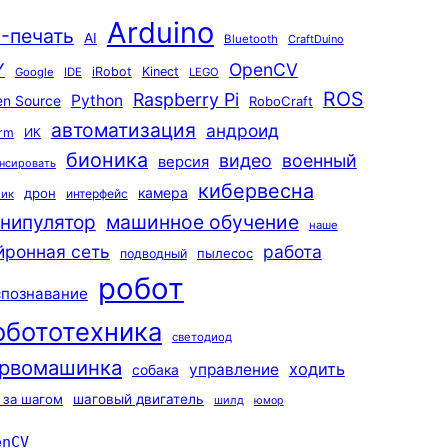
Arduino
-печать
AI
Bluetooth
CraftDuino
Y
OpenCV
iRobot
Kinect
Google
IDE
LEGO
ROS
Raspberry Pi
Python
n Source
RoboCraft
автоматизация
андроид
rm
ИК
бионика
видео
военный
версия
нсировать
кибервесна
камера
дрон
интерфейс
чик
машинное обучение
нипулятор
наше
йронная сеть
работа
пылесос
подводный
робот
спознавание
обототехника
светодиод
рвомашинка
ходить
управление
собака
 за шагом
шаговый двигатель
шилд
юмор
enCV