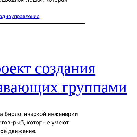
адиоуправление
оект создания
лавающих группами
та биологической инженерии
отов-рыб, которые умеют
воё движение.