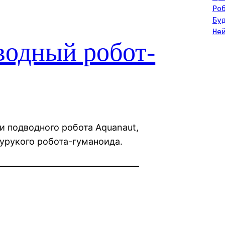
Ро
Бу
Не
водный робот-
ли подводного робота Aquanaut,
урукого робота-гуманоида.