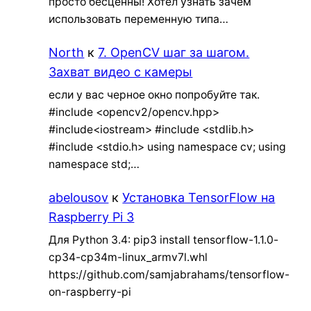
просто бесценны! Хотел узнать зачем
использовать переменную типа…
North
к
7. OpenCV шаг за шагом.
Захват видео с камеры
если у вас черное окно попробуйте так.
#include <opencv2/opencv.hpp>
#include<iostream> #include <stdlib.h>
#include <stdio.h> using namespace cv; using
namespace std;…
abelousov
к
Установка TensorFlow на
Raspberry Pi 3
Для Python 3.4: pip3 install tensorflow-1.1.0-
cp34-cp34m-linux_armv7l.whl
https://github.com/samjabrahams/tensorflow-
on-raspberry-pi