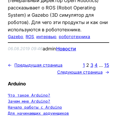
(генеральный директор Open Robotics)
рассказывает о ROS (Robot Operating
System) и Gazebo (3D симулятор для
роботов). Для чего эти продукты и как они
используются в робототехнике.
Gazebo
, 
ROS
, 
интервью
, 
робототехника
admin
Новости
06.08.2019 09:46
1
2
3
4
…
15
←
Предыдущая страница
Следующая страница
→
Arduino
Что такое Arduino?
Зачем мне Arduino?
Начало работы с Arduino
Для начинающих ардуинщиков