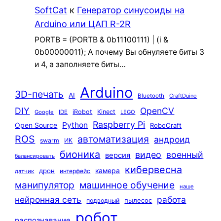
SoftCat
к
Генератор синусоиды на
Arduino или ЦАП R-2R
PORTB = (PORTB & 0b11100111) | (i &
0b00000011); А почему Вы обнуляете биты 3
и 4, а заполняете биты…
Arduino
3D-печать
AI
Bluetooth
CraftDuino
DIY
OpenCV
iRobot
Kinect
Google
IDE
LEGO
Raspberry Pi
Python
Open Source
RoboCraft
ROS
автоматизация
андроид
swarm
ИК
бионика
видео
военный
версия
балансировать
кибервесна
камера
дрон
интерфейс
датчик
машинное обучение
манипулятор
наше
нейронная сеть
работа
пылесос
подводный
робот
распознавание