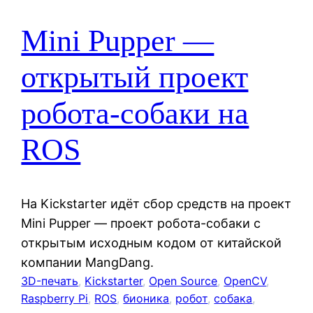
Mini Pupper —
открытый проект
робота-собаки на
ROS
На Kickstarter идёт сбор средств на проект
Mini Pupper — проект робота-собаки с
открытым исходным кодом от китайской
компании MangDang.
3D-печать
, 
Kickstarter
, 
Open Source
, 
OpenCV
, 
Raspberry Pi
, 
ROS
, 
бионика
, 
робот
, 
собака
, 