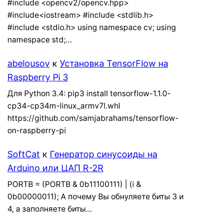
#include <opencv2/opencv.hpp>
#include<iostream> #include <stdlib.h>
#include <stdio.h> using namespace cv; using
namespace std;…
abelousov
к
Установка TensorFlow на
Raspberry Pi 3
Для Python 3.4: pip3 install tensorflow-1.1.0-
cp34-cp34m-linux_armv7l.whl
https://github.com/samjabrahams/tensorflow-
on-raspberry-pi
SoftCat
к
Генератор синусоиды на
Arduino или ЦАП R-2R
PORTB = (PORTB & 0b11100111) | (i &
0b00000011); А почему Вы обнуляете биты 3 и
4, а заполняете биты…