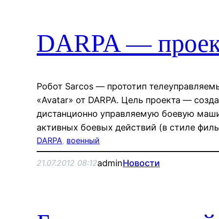
DARPA — проект
Робот Sarcos — прототип телеуправляем
«Avatar» от DARPA. Цель проекта — созд
дистанционно управляемую боевую маши
активных боевых действий (в стиле фил
DARPA
, 
военный
admin
Новости
21.07.2012 08:12