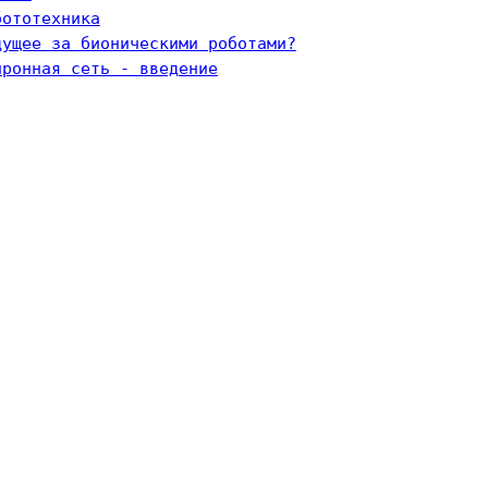
бототехника
дущее за бионическими роботами?
йронная сеть - введение