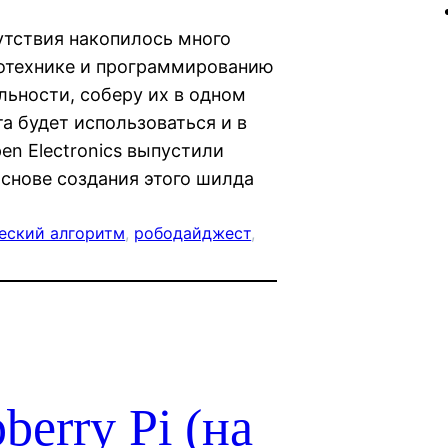
утствия накопилось много
тотехнике и программированию
льности, соберу их в одном
а будет использоваться и в
en Electronics выпустили
основе создания этого шилда
еский алгоритм
, 
рободайджест
, 
erry Pi (на