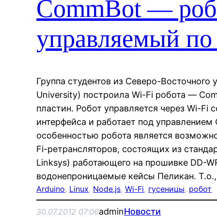
CommBot — роб
управляемый по 
Группа студентов из Северо-Восточного у
University) построила Wi-Fi робота — C
пластин. Робот управляется через Wi-Fi 
интерфейса и работает под управлением 
особенностью робота является возможно
Fi-ретрансляторов, состоящих из станда
Linksys) работающего на прошивке DD-W
водонепроницаемые кейсы Пеликан. Т.о.,
Arduino
, 
Linux
, 
Node.js
, 
Wi-Fi
, 
гусеницы
, 
робот
admin
Новости
30.07.2012 07:06