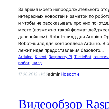
За время моего непродолжительного отс
интересных новостей и заметок по робо
и чтобы не рассказывать про них по-отде
месте (возможно такой формат дайджест
дальнейшем). Robot-шилд для Arduino Op
Robot-шилд для контроллера Arduino. В 
лежит идея предоставления базового…
Arduino
, 
Kinect
, 
Raspberry Pi
, 
TurtleBot
, 
генетич
робот
, 
шилд
admin
Новости
17.08.2012 11:56
Видеообзор Raspb