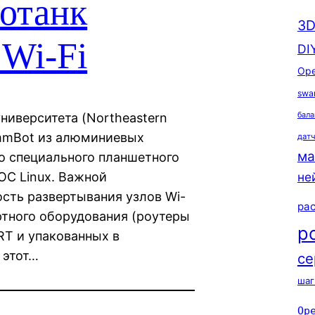
отанк
3D
Wi-Fi
DI
Ope
swa
бала
ниверситета (Northeastern
ommBot из алюминиевых
дат
ма
со специального планшетного
не
ОС Linux. Важной
сть развертывания узлов Wi-
ра
ртного оборудования (роутеры
р
RT и упакованных в
 этот…
се
шаг
Op