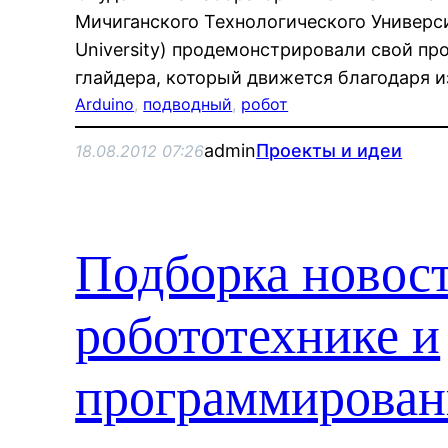
Мичиганского Технологического Университ
University) продемонстрировали свой пр
глайдера, который движется благодаря и
Arduino
, 
подводный
, 
робот
admin
Проекты и идеи
18.08.2012 07:26
Подборка новост
робототехнике и
программирова