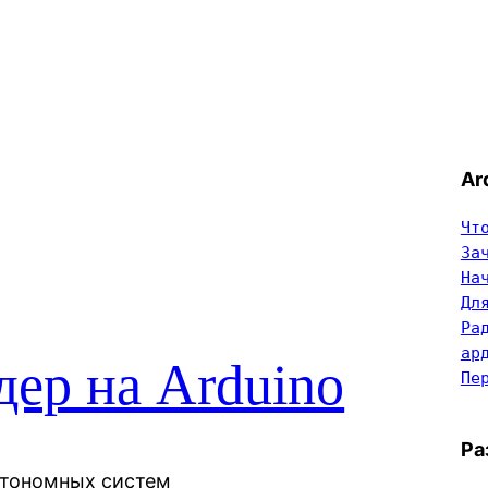
Ar
Чт
За
На
Дл
Ра
ар
ер на Arduino
Пе
Ра
втономных систем