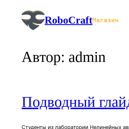
Перейти
к
RoboCraft
Магазин
содержимому
Автор:
admin
Подводный глайд
Студенты из лаборатории Нелинейных а