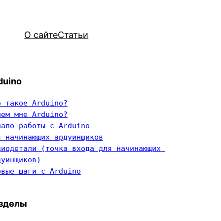
О сайте
Статьи
duino
о такое Arduino?
чем мне Arduino?
чало работы с Arduino
я начинающих ардуинщиков
диодетали (точка входа для начинающих 
дуинщиков)
рвые шаги с Arduino
зделы