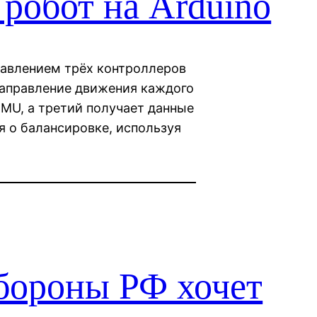
робот на Arduino
авлением трёх контроллеров
направление движения каждого
IMU, а третий получает данные
я о балансировке, используя
бороны РФ хочет