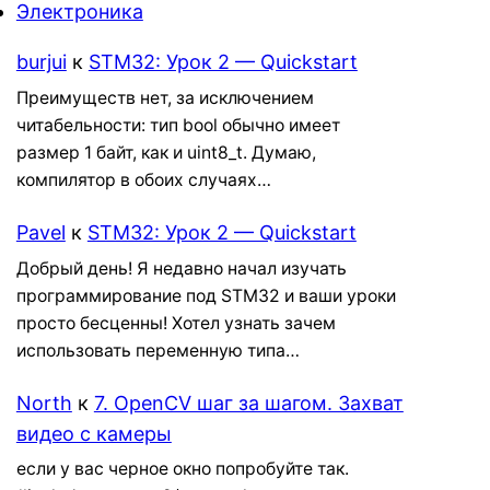
Электроника
burjui
к
STM32: Урок 2 — Quickstart
Преимуществ нет, за исключением
читабельности: тип bool обычно имеет
размер 1 байт, как и uint8_t. Думаю,
компилятор в обоих случаях…
Pavel
к
STM32: Урок 2 — Quickstart
Добрый день! Я недавно начал изучать
программирование под STM32 и ваши уроки
просто бесценны! Хотел узнать зачем
использовать переменную типа…
North
к
7. OpenCV шаг за шагом. Захват
видео с камеры
если у вас черное окно попробуйте так.