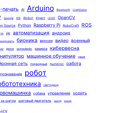
Arduino
-печать
AI
Bluetooth
CraftDuino
Y
OpenCV
iRobot
Kinect
Google
IDE
LEGO
ROS
Raspberry Pi
Python
n Source
RoboCraft
автоматизация
андроид
rm
ИК
бионика
видео
военный
версия
нсировать
кибервесна
камера
дрон
интерфейс
чик
машинное обучение
нипулятор
наше
йронная сеть
работа
пылесос
подводный
робот
спознавание
обототехника
светодиод
рвомашинка
ходить
управление
собака
 за шагом
шаговый двигатель
шилд
юмор
enCV