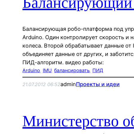
Балансирующий 
Балансирующая робо-платформа под упр
Arduino. Один контролирует скорость и 
колеса. Второй обрабатывает данные от 
объединяет данные от других, и заботитс
ПИД-алгоритм. видео работы:
Arduino
, 
IMU
, 
балансировать
, 
ПИД
admin
Проекты и идеи
21.07.2012 06:52
Министерство о